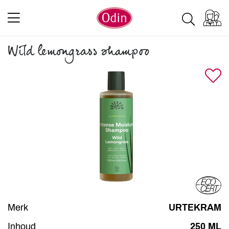
Wild lemongrass shampoo
Merk
URTEKRAM
Inhoud
250 ML