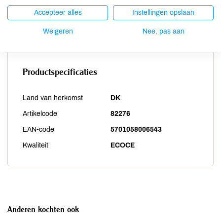
Vis
onbekend
Accepteer alles
Instellingen opslaan
Weekdieren
onbekend
Zwaveldioxide / sulfieten
onbekend
Weigeren
Nee, pas aan
Productspecificaties
Land van herkomst
DK
Artikelcode
82276
EAN-code
5701058006543
Kwaliteit
ECOCE
Anderen kochten ook