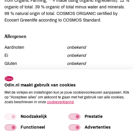
from Organic Farming, ** = made using organic ingredients). 12 %
organic of total. 39 % organic of total minus water and minerals.
99 % natural origin of total. COSMOS ORGANIC certified by
Ecocert Greenlife according to COSMOS Standard.
Allergenen
Aardnoten
onbekend
Ei
onbekend
Gluten
onbekend
Lactose
onbekend
Lupine
onbekend
Odin.nl maakt gebruik van cookies
Mosterd
onbekend
Met de vinkjes en instellingen kun je jouw cookievoorkeuren aanpassen. Klik
Noten
onbekend
op “Accepteer alles” om akkoord te gaan met het gebruik van alle cookies,
zoals beschreven in onze
cookieverklaring
.
Schaaldieren
onbekend
Selderij
onbekend
Noodzakelijk
Prestatie
Sesam
onbekend
Soja
onbekend
Functioneel
Advertenties