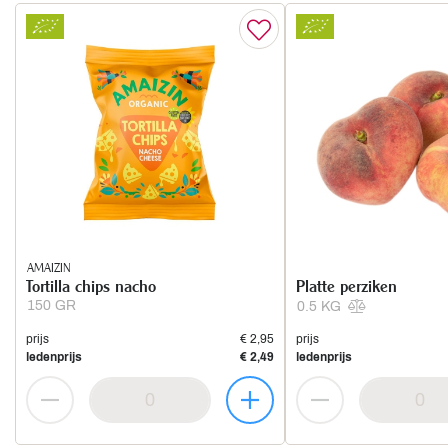
AMAIZIN
Tortilla chips nacho
Platte perziken
150 GR
0.5 KG
prijs
€ 2,95
prijs
ledenprijs
€ 2,49
ledenprijs