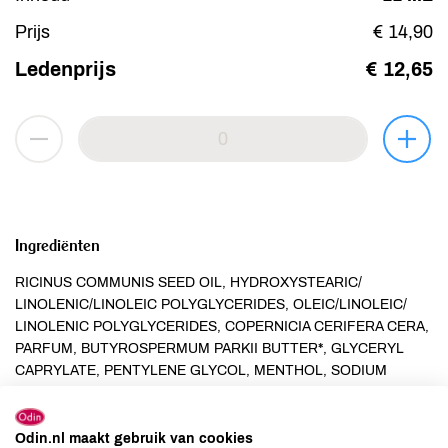
Prijs
€ 14,90
Ledenprijs
€ 12,65
Ingrediënten
RICINUS COMMUNIS SEED OIL, HYDROXYSTEARIC/
LINOLENIC/LINOLEIC POLYGLYCERIDES, OLEIC/LINOLEIC/
LINOLENIC POLYGLYCERIDES, COPERNICIA CERIFERA CERA,
PARFUM, BUTYROSPERMUM PARKII BUTTER*, GLYCERYL
CAPRYLATE, PENTYLENE GLYCOL, MENTHOL, SODIUM
HYALURONATE, TOCOPHEROL, MAGNOLIA OFFICINALIS
BARK EXTRACT, BENZYL ALCOHOL, HELIANTHUS ANNUUS
SEED OIL, HYDROGENATED CASTOR OIL, ASCORBYL
Odin.nl maakt gebruik van cookies