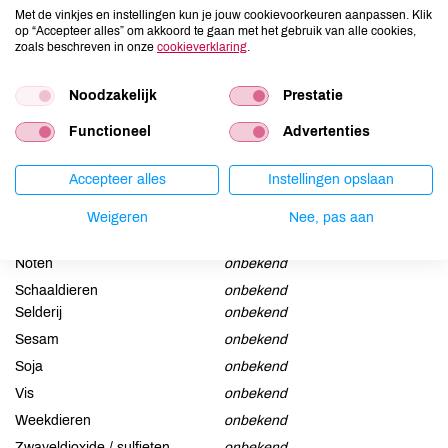
PALMITATE, LIMONENE, CI 77491, CI 77499, CI 77891
Met de vinkjes en instellingen kun je jouw cookievoorkeuren aanpassen. Klik
op “Accepteer alles” om akkoord te gaan met het gebruik van alle cookies,
zoals beschreven in onze
cookieverklaring
.
Allergenen
Noodzakelijk
Prestatie
Aardnoten
onbekend
Ei
onbekend
Functioneel
Advertenties
Gluten
onbekend
Accepteer alles
Instellingen opslaan
Lactose
onbekend
Lupine
onbekend
Weigeren
Nee, pas aan
Mosterd
onbekend
Noten
onbekend
Schaaldieren
onbekend
Selderij
onbekend
Sesam
onbekend
Soja
onbekend
Vis
onbekend
Weekdieren
onbekend
Zwaveldioxide / sulfieten
onbekend