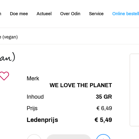
n
Doe mee
Actueel
Over Odin
Service
Online bestel
e (vegan)
gan)
Merk
WE LOVE THE PLANET
Inhoud
35 GR
Prijs
€ 6,49
Ledenprijs
€ 5,49