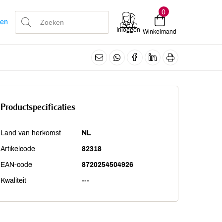
0
len
Inloggen
Winkelmand
Productspecificaties
Land van herkomst
NL
Artikelcode
82318
EAN-code
8720254504926
Kwaliteit
---