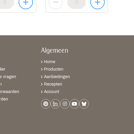
Algemeen
Home
ier
Producten
e vragen
Aanbiedingen
n
Recepten
orwaarden
Account
rden