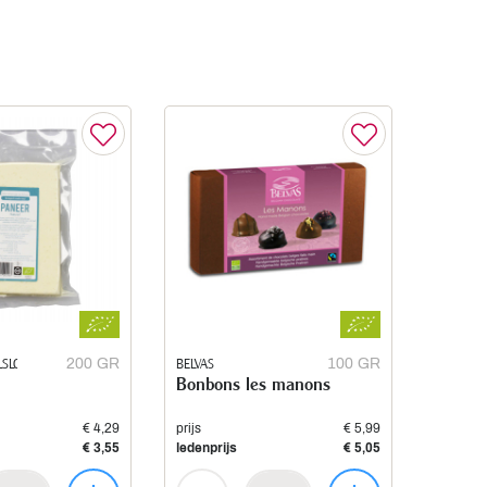
LSLOO
200 GR
BELVAS
100 GR
Bonbons les manons
€ 4,29
prijs
€ 5,99
€ 3,55
ledenprijs
€ 5,05