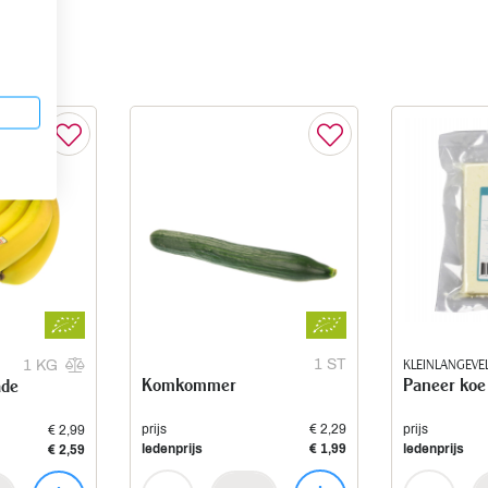
1 ST
KLEINLANGEVE
1 KG
Komkommer
Paneer koe
ade
prijs
€ 2,29
prijs
€ 2,99
ledenprijs
€ 1,99
ledenprijs
€ 2,59