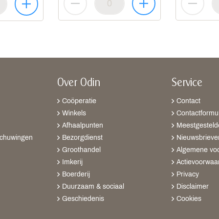
Over Odin
Service
Coöperatie
Contact
Winkels
Contactformul
Afhaalpunten
Meestgesteld
schuwingen
Bezorgdienst
Nieuwsbrieve
Groothandel
Algemene vo
Imkerij
Actievoorwaa
Boerderij
Privacy
Duurzaam & sociaal
Disclaimer
Geschiedenis
Cookies