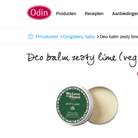
Producten
Recepten
Aanbiedinge
Producten
Drogisterij, baby
Deo balm zesty lim
Deo balm zesty lime (ve