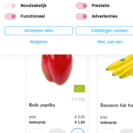
Noodzakelijk
Prestatie
Anderen kochten ook
Functioneel
Advertenties
Accepteer alles
Instellingen opslaan
Weigeren
Nee, pas aan
0.2 KG
Rode paprika
Bananen fair tr
prijs
€ 2,00
prijs
ledenprijs
€ 1,80
ledenprijs