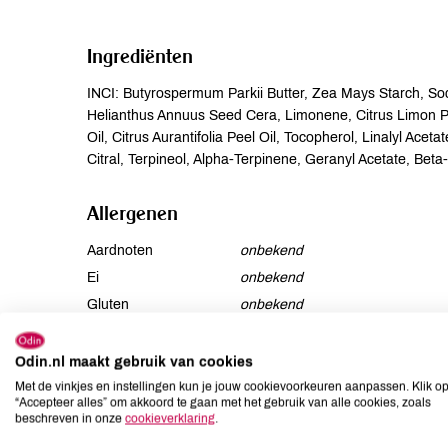
Ingrediënten
INCI: Butyrospermum Parkii Butter, Zea Mays Starch, Sodi
Helianthus Annuus Seed Cera, Limonene, Citrus Limon Pee
Oil, Citrus Aurantifolia Peel Oil, Tocopherol, Linalyl Acet
Citral, Terpineol, Alpha-Terpinene, Geranyl Acetate, Bet
Allergenen
Aardnoten
onbekend
Ei
onbekend
Gluten
onbekend
Lactose
onbekend
Lupine
onbekend
Odin.nl maakt gebruik van cookies
Mosterd
onbekend
Met de vinkjes en instellingen kun je jouw cookievoorkeuren aanpassen. Klik o
“Accepteer alles” om akkoord te gaan met het gebruik van alle cookies, zoals
Noten
onbekend
beschreven in onze
cookieverklaring
.