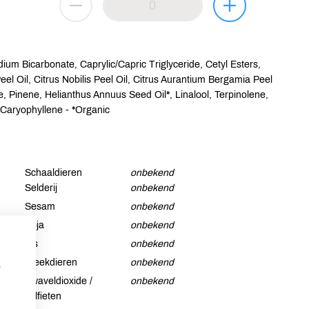
um Bicarbonate, Caprylic/Capric Triglyceride, Cetyl Esters,
l Oil, Citrus Nobilis Peel Oil, Citrus Aurantium Bergamia Peel
ate, Pinene, Helianthus Annuus Seed Oil*, Linalool, Terpinolene,
a-Caryophyllene - *Organic
Schaaldieren
onbekend
Selderij
onbekend
Sesam
onbekend
Soja
onbekend
Vis
onbekend
Weekdieren
onbekend
p
Zwaveldioxide /
onbekend
sulfieten