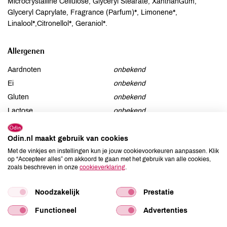
Microcrystalline Cellulose, Glyceryl Stearate, XanthanGum,
Glyceryl Caprylate, Fragrance (Parfum)*, Limonene*,
Linalool*,Citronellol*, Geraniol*.
Allergenen
Aardnoten
onbekend
Ei
onbekend
Gluten
onbekend
Lactose
onbekend
Lupine
onbekend
Mosterd
onbekend
Odin.nl maakt gebruik van cookies
Met de vinkjes en instellingen kun je jouw cookievoorkeuren aanpassen. Klik
Noten
onbekend
op “Accepteer alles” om akkoord te gaan met het gebruik van alle cookies,
Schaaldieren
onbekend
zoals beschreven in onze
cookieverklaring
.
Selderij
onbekend
Sesam
onbekend
Noodzakelijk
Prestatie
Soja
onbekend
Functioneel
Advertenties
Vis
onbekend