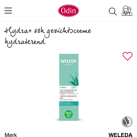
Hydra+ 48h gezichtscreme
hydraterend
Merk
WELEDA