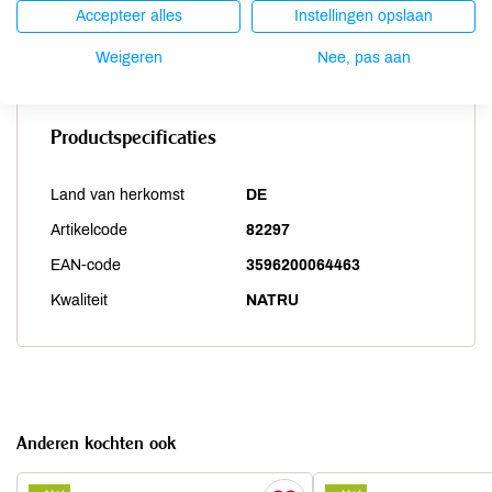
Weekdieren
onbekend
Accepteer alles
Instellingen opslaan
Zwaveldioxide / sulfieten
onbekend
Weigeren
Nee, pas aan
Productspecificaties
Land van herkomst
DE
Artikelcode
82297
EAN-code
3596200064463
Kwaliteit
NATRU
Anderen kochten ook