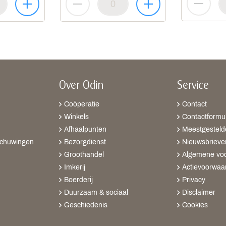
Over Odin
Service
Coöperatie
Contact
Winkels
Contactformul
Afhaalpunten
Meestgesteld
schuwingen
Bezorgdienst
Nieuwsbrieve
Groothandel
Algemene vo
Imkerij
Actievoorwaa
Boerderij
Privacy
Duurzaam & sociaal
Disclaimer
Geschiedenis
Cookies