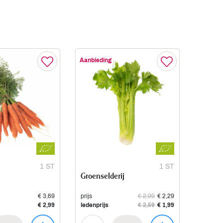
Aanbieding
1 ST
1 ST
Groenselderij
€ 3,69
prijs
€ 2,99
€ 2,29
€ 2,99
ledenprijs
€ 2,59
€ 1,99