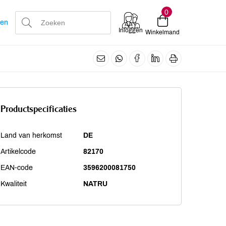
0
len
Inloggen
Winkelmand
Productspecificaties
Land van herkomst
DE
Artikelcode
82170
EAN-code
3596200081750
Kwaliteit
NATRU