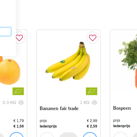
0.3 KG
1 KG
Bospeen
Bananen fair trade
prijs
€ 1,79
prijs
€ 2,99
ledenprijs
€ 1,56
ledenprijs
€ 2,59