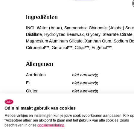
Ingrediënten
INCI: Water (Aqua), Simmondsia Chinensis (Jojoba) Seed 
Distillate, Hydrolyzed Beeswax, Glyceryl Stearate Citrate,
Magnesium Aluminum Silicate, Xanthan Gum, Sodium Bees
Citronellol***, Geraniol***, Citral***, Eugenol***.
Allergenen
Aardnoten
niet aanwezig
Ei
niet aanwezig
Gluten
niet aanwezig
Lactose
niet aanwezig
Lupine
niet aanwezig
Odin.nl maakt gebruik van cookies
Mosterd
niet aanwezig
Met de vinkjes en instellingen kun je jouw cookievoorkeuren aanpassen. Klik o
“Accepteer alles” om akkoord te gaan met het gebruik van alle cookies, zoals
Noten
niet aanwezig
beschreven in onze
cookieverklaring
.