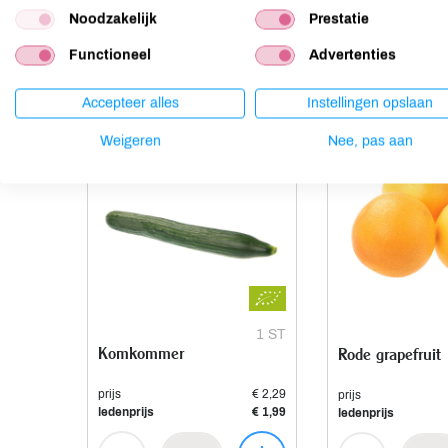
Noodzakelijk
Prestatie
Anderen kochten ook
Functioneel
Advertenties
Accepteer alles
Instellingen opslaan
Weigeren
Nee, pas aan
1 ST
Komkommer
Rode grapefruit
prijs
€ 2,29
prijs
ledenprijs
€ 1,99
ledenprijs