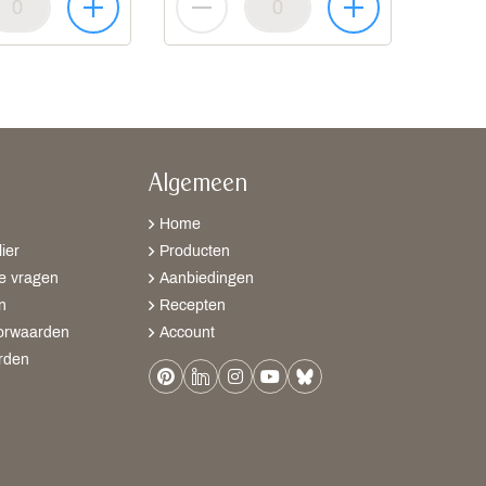
Algemeen
Home
ier
Producten
e vragen
Aanbiedingen
n
Recepten
orwaarden
Account
rden