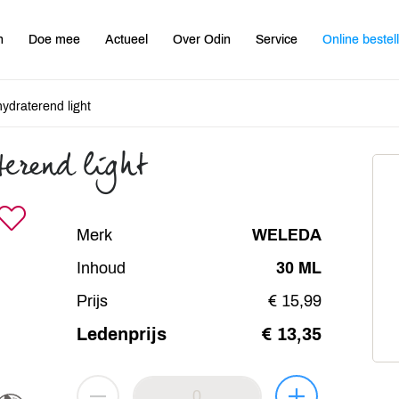
n
Doe mee
Actueel
Over Odin
Service
Online bestel
hydraterend light
terend light
Merk
WELEDA
Inhoud
30 ML
Prijs
€ 15,99
Ledenprijs
€ 13,35