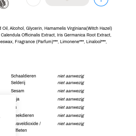
Oil, Alcohol, Glycerin, Hamamelis Virginiana(Witch Hazel)
 Calendula Officinalis Extract, Iris Germanica Root Extract,
wax, Fragrance (Parfum)***, Limonene***, Linalool***,
Schaaldieren
niet aanwezig
Selderij
niet aanwezig
Sesam
niet aanwezig
Soja
niet aanwezig
Vis
niet aanwezig
Weekdieren
niet aanwezig
p
Zwaveldioxide /
niet aanwezig
sulfieten