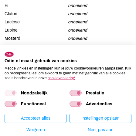
Ei
onbekend
Gluten
onbekend
Lactose
onbekend
Lupine
onbekend
Mosterd
onbekend
Noten
onbekend
Schaaldieren
onbekend
Odin.nl maakt gebruik van cookies
Selderij
onbekend
Met de vinkjes en instellingen kun je jouw cookievoorkeuren aanpassen. Klik
Sesam
onbekend
op “Accepteer alles” om akkoord te gaan met het gebruik van alle cookies,
Soja
onbekend
zoals beschreven in onze
cookieverklaring
.
Vis
onbekend
Noodzakelijk
Prestatie
Weekdieren
onbekend
Zwaveldioxide / sulfieten
onbekend
Functioneel
Advertenties
Accepteer alles
Instellingen opslaan
Productspecificaties
Weigeren
Nee, pas aan