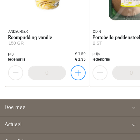
ANDECHSER
ODIN
Roompudding vanille
Portobello paddenstoe
150 GR
2 ST
prijs
€ 1,59
prijs
ledenprijs
€ 1,35
ledenprijs
Doe mee
Actueel