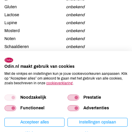
Gluten
onbekend
Lactose
onbekend
Lupine
onbekend
Mosterd
onbekend
Noten
onbekend
Schaaldieren
onbekend
Selderij
onbekend
Sesam
onbekend
Odin.nl maakt gebruik van cookies
Soja
onbekend
Met de vinkjes en instellingen kun je jouw cookievoorkeuren aanpassen. Klik
Vis
onbekend
op “Accepteer alles” om akkoord te gaan met het gebruik van alle cookies,
zoals beschreven in onze
cookieverklaring
.
Weekdieren
onbekend
Zwaveldioxide / sulfieten
onbekend
Noodzakelijk
Prestatie
Functioneel
Advertenties
Productspecificaties
Accepteer alles
Instellingen opslaan