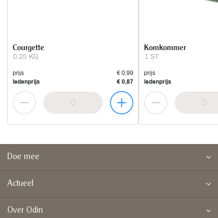
Courgette
Komkommer
0.25 KG
1 ST
prijs
€ 0,99
prijs
ledenprijs
€ 0,87
ledenprijs
Doe mee
Actueel
Over Odin