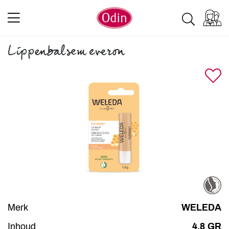
Lippenbalsem everon
Merk
WELEDA
Inhoud
4.8 GR