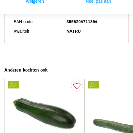
Weigeren
Nee, pas aan
Land van herkomst
DE
Artikelcode
82151
EAN-code
3596204711394
Kwaliteit
NATRU
Anderen kochten ook