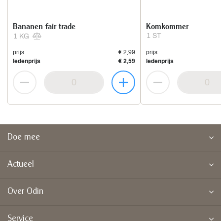
Bananen fair trade
Komkommer
1 ST
1 KG
prijs
€ 2,99
prijs
ledenprijs
€ 2,59
ledenprijs
Doe mee
Actueel
Over Odin
Service