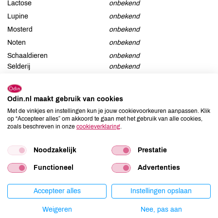
Lactose
onbekend
Lupine
onbekend
Mosterd
onbekend
Noten
onbekend
Schaaldieren
onbekend
Selderij
onbekend
Sesam
onbekend
Soja
onbekend
Odin.nl maakt gebruik van cookies
Vis
onbekend
Met de vinkjes en instellingen kun je jouw cookievoorkeuren aanpassen. Klik
op “Accepteer alles” om akkoord te gaan met het gebruik van alle cookies,
Weekdieren
onbekend
zoals beschreven in onze
cookieverklaring
.
Zwaveldioxide / sulfieten
onbekend
Noodzakelijk
Prestatie
Functioneel
Advertenties
Productspecificaties
Accepteer alles
Instellingen opslaan
Land van herkomst
SE
Weigeren
Nee, pas aan
Artikelcode
82016