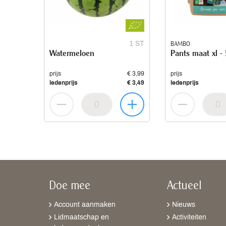
1 ST
BAMBO
Watermeloen
Pants maat xl -
prijs
€ 3,99
prijs
ledenprijs
€ 3,49
ledenprijs
Doe mee
Actueel
Account aanmaken
Nieuws
Lidmaatschap en
Activiteiten