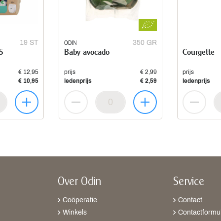
19 ST
ODIN
350 GR
 5
Baby avocado
Courgette
€ 12,95
prijs
€ 2,99
prijs
€ 10,95
ledenprijs
€ 2,59
ledenprijs
Over Odin
Service
Coöperatie
Contact
Winkels
Contactformul