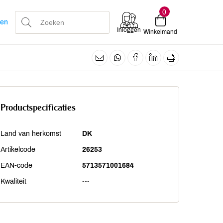
0
len
Inloggen
Winkelmand
Productspecificaties
Land van herkomst
DK
Artikelcode
26253
EAN-code
5713571001684
Kwaliteit
---