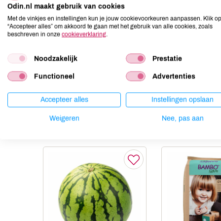
Aardnoten
onbekend
Odin.nl maakt gebruik van cookies
Ei
onbekend
Met de vinkjes en instellingen kun je jouw cookievoorkeuren aanpassen. Klik o
“Accepteer alles” om akkoord te gaan met het gebruik van alle cookies, zoals
Gluten
onbekend
beschreven in onze
cookieverklaring
.
Lactose
onbekend
Lupine
onbekend
Noodzakelijk
Prestatie
Mosterd
onbekend
Functioneel
Advertenties
Noten
onbekend
Accepteer alles
Instellingen opslaan
Weigeren
Nee, pas aan
Anderen kochten ook