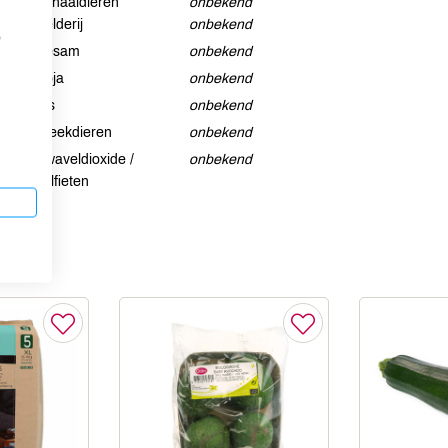
Schaaldieren
onbekend
Selderij
onbekend
p
Sesam
onbekend
Soja
onbekend
Vis
onbekend
Weekdieren
onbekend
Zwaveldioxide /
onbekend
sulfieten