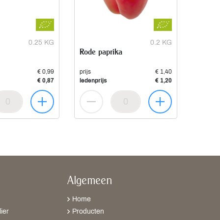
0.25 KG
0.2 KG
Rode paprika
€ 0,99
prijs
€ 1,40
€ 0,87
ledenprijs
€ 1,20
Algemeen
Home
ier
Producten