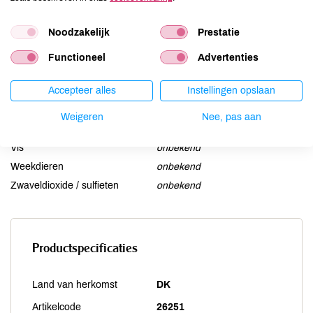
Lactose
onbekend
Lupine
onbekend
Noodzakelijk
Prestatie
Mosterd
onbekend
Noten
onbekend
Functioneel
Advertenties
Schaaldieren
onbekend
Accepteer alles
Instellingen opslaan
Selderij
onbekend
Sesam
onbekend
Weigeren
Nee, pas aan
Soja
onbekend
Vis
onbekend
Weekdieren
onbekend
Zwaveldioxide / sulfieten
onbekend
Productspecificaties
Land van herkomst
DK
Artikelcode
26251