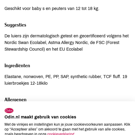
Geschikt voor baby s en peuters van 12 tot 18 kg.
Suggesties
De luiers zijn dermatologisch getest en gecertificeerd volgens het
Nordic Swan Ecolabel, Astma Allergy Nordic, de FSC (Forest
Stewardship Council) en het EU Ecolabel
Ingrediënten
Elastane, nonwoven, PE, PP, SAP, synthetic rubber, TCF fluff. 19
luierbroekjes 12-18kilo
Allergenen
Aardnoten
onbekend
Odin.nl maakt gebruik van cookies
Ei
onbekend
Met de vinkjes en instellingen kun je jouw cookievoorkeuren aanpassen. Klik
Gluten
onbekend
op “Accepteer alles” om akkoord te gaan met het gebruik van alle cookies,
zoals beschreven in onze
cookieverklaring
.