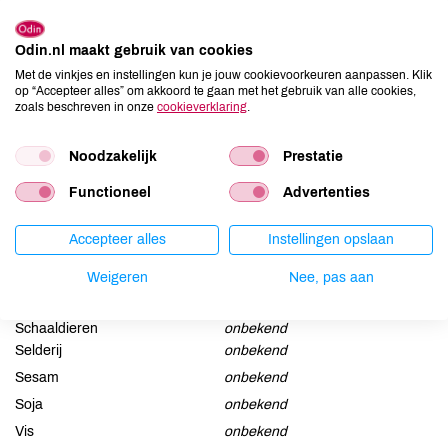
Ingrediënten
Tandenborstel van FSC gecertificeerd bamboe.
Odin.nl maakt gebruik van cookies
Met de vinkjes en instellingen kun je jouw cookievoorkeuren aanpassen. Klik
op “Accepteer alles” om akkoord te gaan met het gebruik van alle cookies,
Allergenen
zoals beschreven in onze
cookieverklaring
.
Aardnoten
onbekend
Noodzakelijk
Prestatie
Ei
onbekend
Functioneel
Advertenties
Gluten
onbekend
Lactose
onbekend
Accepteer alles
Instellingen opslaan
Lupine
onbekend
Mosterd
onbekend
Weigeren
Nee, pas aan
Noten
onbekend
Schaaldieren
onbekend
Selderij
onbekend
Sesam
onbekend
Soja
onbekend
Vis
onbekend