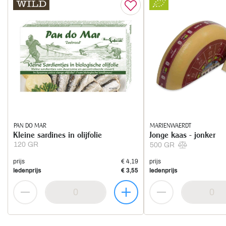
PAN DO MAR
MARIENWAERDT
Kleine sardines in olijfolie
Jonge kaas - jonker
120 GR
500 GR
prijs
€ 4,19
prijs
ledenprijs
€ 3,55
ledenprijs