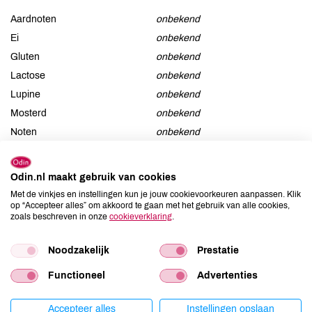
Aardnoten
onbekend
Ei
onbekend
Gluten
onbekend
Lactose
onbekend
Lupine
onbekend
Mosterd
onbekend
Noten
onbekend
Schaaldieren
onbekend
Selderij
onbekend
Odin.nl maakt gebruik van cookies
Sesam
onbekend
Met de vinkjes en instellingen kun je jouw cookievoorkeuren aanpassen. Klik
Soja
onbekend
op “Accepteer alles” om akkoord te gaan met het gebruik van alle cookies,
zoals beschreven in onze
cookieverklaring
.
Vis
onbekend
Weekdieren
onbekend
Noodzakelijk
Prestatie
Zwaveldioxide / sulfieten
onbekend
Functioneel
Advertenties
Accepteer alles
Instellingen opslaan