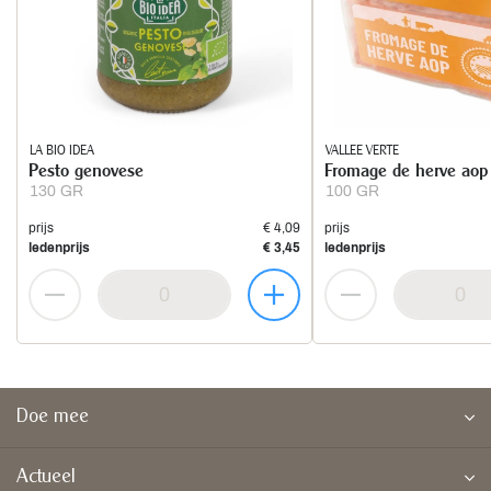
LA BIO IDEA
VALLEE VERTE
Pesto genovese
Fromage de herve aop
130 GR
100 GR
prijs
€ 4,09
prijs
ledenprijs
€ 3,45
ledenprijs
Doe mee
Actueel