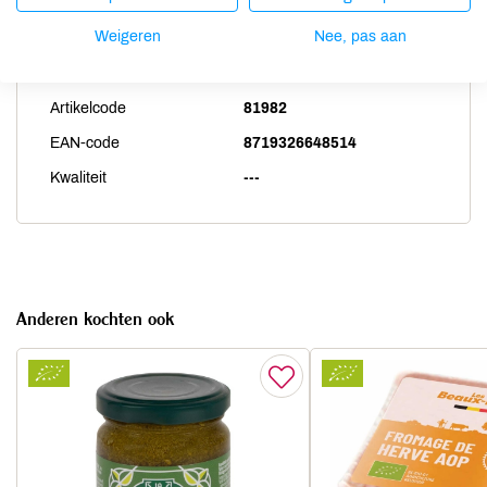
Productspecificaties
Weigeren
Nee, pas aan
Land van herkomst
NL
Artikelcode
81982
EAN-code
8719326648514
Kwaliteit
---
Anderen kochten ook