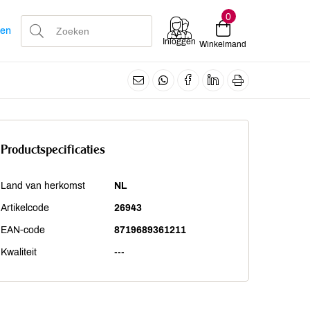
0
len
Inloggen
Winkelmand
Productspecificaties
Land van herkomst
NL
Artikelcode
26943
EAN-code
8719689361211
Kwaliteit
---