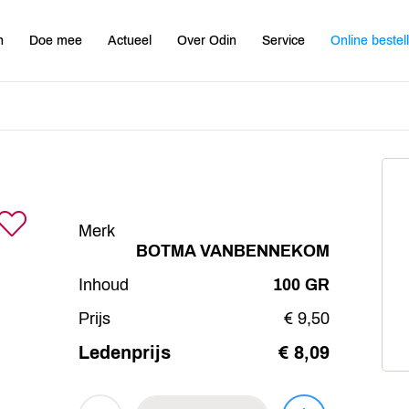
n
Doe mee
Actueel
Over Odin
Service
Online bestel
Merk
BOTMA VANBENNEKOM
Inhoud
100 GR
Prijs
€ 9,50
Ledenprijs
€ 8,09