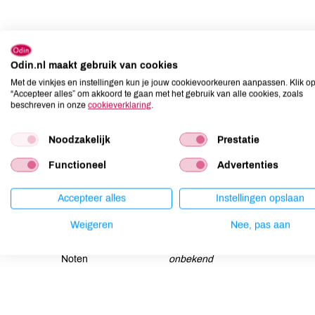
Ingrediënten
Odin.nl maakt gebruik van cookies
Cocos Nucifera Oil*, Helianthus Annuus Seed Oil*, Aqua,
Communis Seed Oil*, Olea Europaea Fruit Oil*, Theobroma
Met de vinkjes en instellingen kun je jouw cookievoorkeuren aanpassen. Klik o
“Accepteer alles” om akkoord te gaan met het gebruik van alle cookies, zoals
beschreven in onze
cookieverklaring
.
Allergenen
Noodzakelijk
Prestatie
Aardnoten
onbekend
Ei
onbekend
Functioneel
Advertenties
Gluten
onbekend
Accepteer alles
Instellingen opslaan
Lactose
onbekend
Lupine
onbekend
Weigeren
Nee, pas aan
Mosterd
onbekend
Noten
onbekend