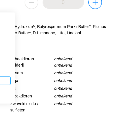
 Sodium Hydroxide^, Butyrospermum Parkii Butter*, Ricinus
 Cacao Butter*, D-Limonene, Illite, Linalool.
p
Schaaldieren
onbekend
Selderij
onbekend
Sesam
onbekend
Soja
onbekend
Vis
onbekend
Weekdieren
onbekend
Zwaveldioxide /
onbekend
sulfieten