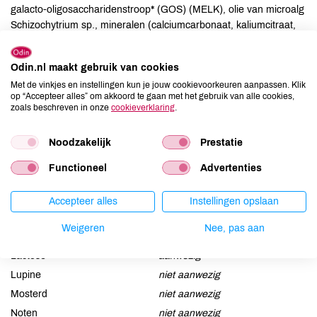
galacto-oligosaccharidenstroop* (GOS) (MELK), olie van microalg
Schizochytrium sp., mineralen (calciumcarbonaat, kaliumcitraat,
natriumcitraat, magnesiumcarbonaat, ijzer (II) sulfaat, zinksulfaat,
koper (II) sulfaat, mangaansulfaat, kaliumjodide, natriumseleniet),
Odin.nl maakt gebruik van cookies
vitaminen (natrium-L-ascorbaat, 6-palmityl-L-ascorbinezuur, DL-
Met de vinkjes en instellingen kun je jouw cookievoorkeuren aanpassen. Klik
alfa-tocoferylacetaat, calcium-D-pantothenaat, nicotinamide,
op “Accepteer alles” om akkoord te gaan met het gebruik van alle cookies,
thiaminehydrochloride, retinylacetaat, pyridoxine hydrochloride,
zoals beschreven in onze
cookieverklaring
.
foliumzuur, fytomenadion, D-biotine, cholecalciferol,
cyanocobalamine), L-tyrosine, L-cystine, L-tryptofaan
Noodzakelijk
Prestatie
Functioneel
Advertenties
Allergenen
Aardnoten
niet aanwezig
Accepteer alles
Instellingen opslaan
Ei
niet aanwezig
Weigeren
Nee, pas aan
Gluten
niet aanwezig
Lactose
aanwezig
Lupine
niet aanwezig
Mosterd
niet aanwezig
Noten
niet aanwezig