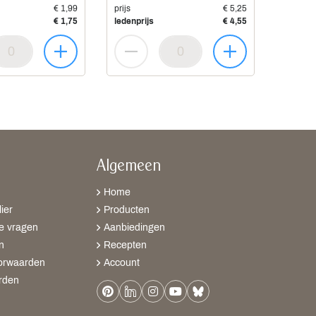
€ 1,99
prijs
€ 5,25
€ 1,75
ledenprijs
€ 4,55
Algemeen
Home
ier
Producten
e vragen
Aanbiedingen
n
Recepten
orwaarden
Account
rden