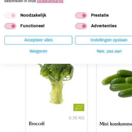
beschreven in onze
Mosterd
cookieverklaring
.
onbekend
Noten
onbekend
Noodzakelijk
Prestatie
Functioneel
Advertenties
Anderen kochten ook
Accepteer alles
Instellingen opslaan
Weigeren
Nee, pas aan
0.35 KG
Broccoli
Mini komkomm