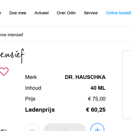
n
Doe mee
Actueel
Over Odin
Service
Online bestel
me intensief
ensief
Merk
DR. HAUSCHKA
Inhoud
40 ML
Prijs
€ 75,00
Ledenprijs
€ 60,25