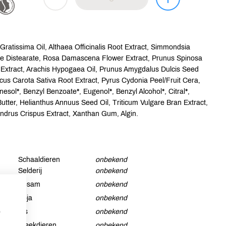
Gratissima Oil, Althaea Officinalis Root Extract, Simmondsia
se Distearate, Rosa Damascena Flower Extract, Prunus Spinosa
r Extract, Arachis Hypogaea Oil, Prunus Amygdalus Dulcis Seed
aucus Carota Sativa Root Extract, Pyrus Cydonia Peel/Fruit Cera,
rnesol*, Benzyl Benzoate*, Eugenol*, Benzyl Alcohol*, Citral*,
ter, Helianthus Annuus Seed Oil, Triticum Vulgare Bran Extract,
ondrus Crispus Extract, Xanthan Gum, Algin.
Schaaldieren
onbekend
Selderij
onbekend
Sesam
onbekend
Soja
onbekend
p
Vis
onbekend
Weekdieren
onbekend