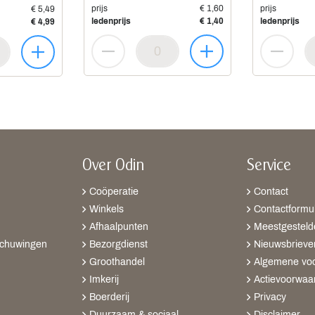
prijs
€ 1,60
prijs
€ 5,49
ledenprijs
€ 1,40
ledenprijs
€ 4,99
Over Odin
Service
Coöperatie
Contact
Winkels
Contactformul
Afhaalpunten
Meestgesteld
schuwingen
Bezorgdienst
Nieuwsbrieve
Groothandel
Algemene vo
Imkerij
Actievoorwaa
Boerderij
Privacy
Duurzaam & sociaal
Disclaimer