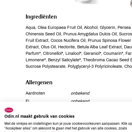
Ingrediënten
Aqua, Olea Europaea Fruit Oil, Alcohol, Glycerin, Persea 
Chinensis Seed Oil, Prunus Amygdalus Dulcis Oil, Sucro
Fruit Extract, Cocos Nucifera Oil, Prunus Spinosa Flowe
Extract, Olus Oil, Hectorite, Betula Alba Leaf Extract, D
Parfum*, Citronellol*, Linalool*, Geraniol*, Coumarin*, Fa
Limonene*, Benzyl Salicylate*, Theobroma Cacao Seed But
Sucrose Polystearate, Polyglyceryl-3 Polyricinoleate, Ch
Allergenen
Aardnoten
onbekend
Ei
onbekend
Gluten
onbekend
Odin.nl maakt gebruik van cookies
Lactose
onbekend
Met de vinkjes en instellingen kun je jouw cookievoorkeuren aanpassen. Klik o
Lupine
onbekend
“Accepteer alles” om akkoord te gaan met het gebruik van alle cookies, zoals