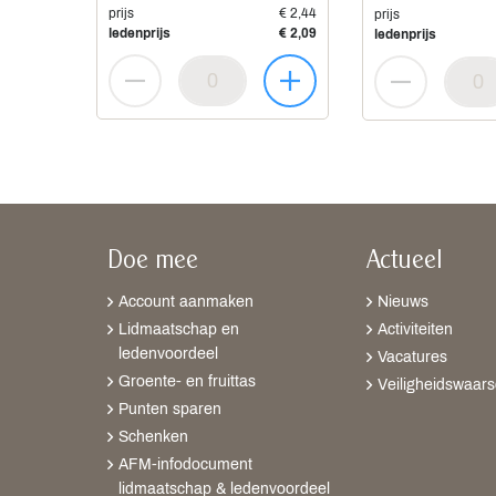
prijs
€ 2,44
prijs
ledenprijs
€ 2,09
ledenprijs
Doe mee
Actueel
Account aanmaken
Nieuws
Lidmaatschap en
Activiteiten
ledenvoordeel
Vacatures
Groente- en fruittas
Veiligheidswaar
Punten sparen
Schenken
AFM-infodocument
lidmaatschap & ledenvoordeel