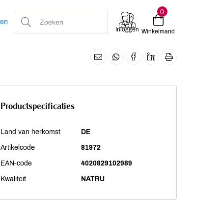
0
len
Inloggen
Winkelmand
Productspecificaties
Land van herkomst
DE
Artikelcode
81972
EAN-code
4020829102989
Kwaliteit
NATRU