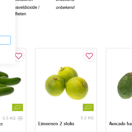
Zwaveldioxide /
onbekend
sulfieten
0.2 KG
0.5 KG
Limoenen 2 stuks
Avocado ha
er