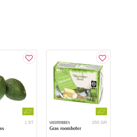
1 ST
WEERRIBBEN
250 GR
ss
Gras roomboter