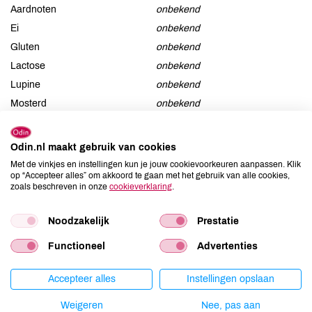
Aardnoten
onbekend
Ei
onbekend
Gluten
onbekend
Lactose
onbekend
Lupine
onbekend
Mosterd
onbekend
Noten
onbekend
Schaaldieren
onbekend
Odin.nl maakt gebruik van cookies
Selderij
onbekend
Met de vinkjes en instellingen kun je jouw cookievoorkeuren aanpassen. Klik
Sesam
onbekend
op “Accepteer alles” om akkoord te gaan met het gebruik van alle cookies,
zoals beschreven in onze
cookieverklaring
.
Soja
onbekend
Vis
onbekend
Noodzakelijk
Prestatie
Weekdieren
onbekend
Functioneel
Advertenties
Zwaveldioxide / sulfieten
onbekend
Accepteer alles
Instellingen opslaan
Weigeren
Nee, pas aan