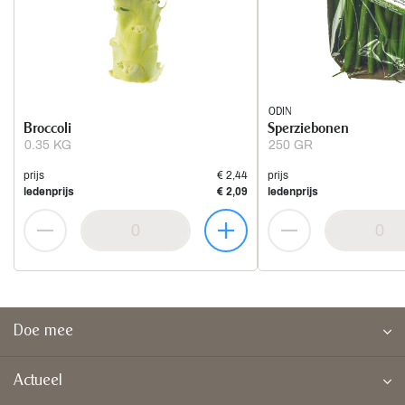
ODIN
Broccoli
Sperziebonen
0.35 KG
250 GR
prijs
€ 2,44
prijs
ledenprijs
€ 2,09
ledenprijs
Doe mee
Actueel