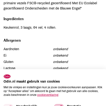
primaire vezels FSC®-recycled gecertificeerd Met EU Ecolabel
gecertificeerd Onderscheiden met de Blauwe Engel"
Ingrediënten
Keukenrol, 3 laags, 64 vel, 4 rollen.
Allergenen
Aardnoten
onbekend
Ei
onbekend
Gluten
onbekend
Lactose
onbekend
Lupine
onbekend
Mosterd
onbekend
Odin.nl maakt gebruik van cookies
Met de vinkjes en instellingen kun je jouw cookievoorkeuren aanpassen. Klik
Noten
onbekend
op “Accepteer alles” om akkoord te gaan met het gebruik van alle cookies,
Schaaldieren
onbekend
zoals beschreven in onze
cookieverklaring
.
Selderij
onbekend
Sesam
onbekend