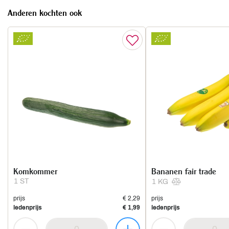
Anderen kochten ook
Komkommer
Bananen fair trade
1 ST
1 KG
prijs
€ 2,29
prijs
ledenprijs
€ 1,99
ledenprijs