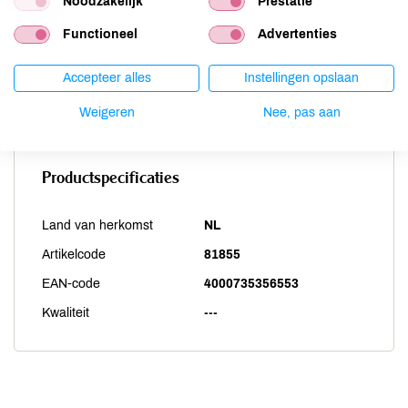
Noodzakelijk
Prestatie
Soja
onbekend
Functioneel
Advertenties
Vis
onbekend
Weekdieren
onbekend
Accepteer alles
Instellingen opslaan
Zwaveldioxide / sulfieten
onbekend
Weigeren
Nee, pas aan
Productspecificaties
Land van herkomst
NL
Artikelcode
81855
EAN-code
4000735356553
Kwaliteit
---