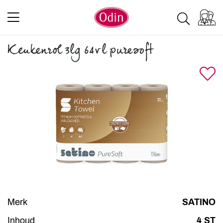
Keukenrol 3lg 64vl puresoft
Merk
SATINO
Inhoud
4 ST