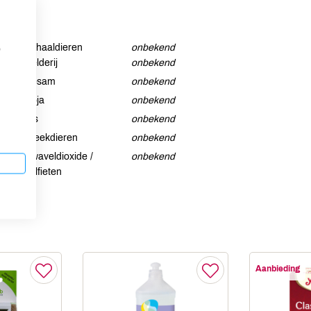
Schaaldieren
onbekend
p
Selderij
onbekend
Sesam
onbekend
Soja
onbekend
Vis
onbekend
Weekdieren
onbekend
Zwaveldioxide /
onbekend
sulfieten
Aanbieding