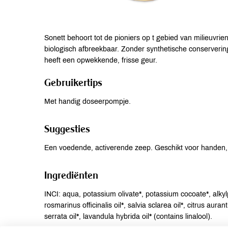
Sonett behoort tot de pioniers op t gebied van milieuvrie
biologisch afbreekbaar. Zonder synthetische conserverin
heeft een opwekkende, frisse geur.
Gebruikertips
Met handig doseerpompje.
Suggesties
Een voedende, activerende zeep. Geschikt voor handen, 
Ingrediënten
INCI: aqua, potassium olivate*, potassium cocoate*, alkylp
rosmarinus officinalis oil*, salvia sclarea oil*, citrus aura
serrata oil*, lavandula hybrida oil* (contains linalool).