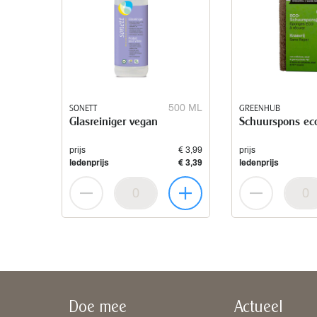
SONETT
500 ML
GREENHUB
Glasreiniger vegan
Schuurspons ec
prijs
€ 3,99
prijs
ledenprijs
€ 3,39
ledenprijs
Doe mee
Actueel