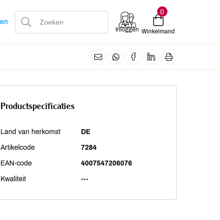
0
len
Inloggen
Winkelmand
Productspecificaties
Land van herkomst
DE
Artikelcode
7284
EAN-code
4007547206076
Kwaliteit
---