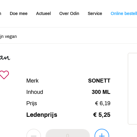
n
Doe mee
Actueel
Over Odin
Service
Online bestel
jn vegan
gan
Merk
SONETT
Inhoud
300 ML
Prijs
€ 6,19
Ledenprijs
€ 5,25