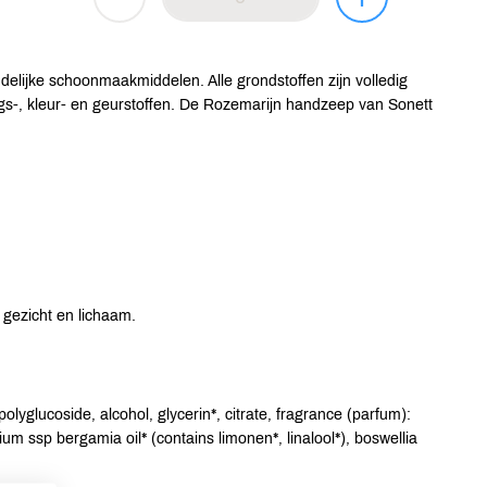
ndelijke schoonmaakmiddelen. Alle grondstoffen zijn volledig
gs-, kleur- en geurstoffen. De Rozemarijn handzeep van Sonett
gezicht en lichaam.
olyglucoside, alcohol, glycerin*, citrate, fragrance (parfum):
ntium ssp bergamia oil* (contains limonen*, linalool*), boswellia