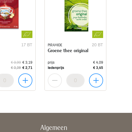
17 BT
PIRAMIDE
20 BT
Groene thee original
€ 3,99
€ 3,19
prijs
€ 4,09
€ 3,39
€ 2,71
ledenprijs
€ 3,45
Algemeen