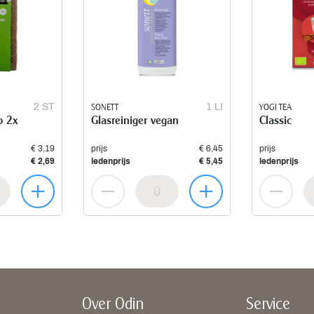
2 ST
SONETT
1 LI
YOGI TEA
o 2x
Glasreiniger vegan
Classic
€ 3,19
prijs
€ 6,45
prijs
€ 2,69
ledenprijs
€ 5,45
ledenprijs
Over Odin
Service