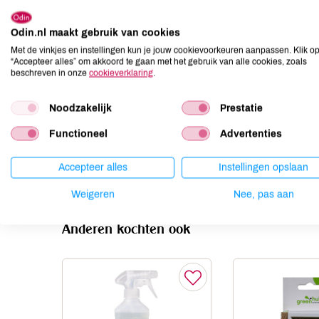
Allergenen
Odin.nl maakt gebruik van cookies
Aardnoten
onbekend
Met de vinkjes en instellingen kun je jouw cookievoorkeuren aanpassen. Klik o
“Accepteer alles” om akkoord te gaan met het gebruik van alle cookies, zoals
Ei
onbekend
beschreven in onze
cookieverklaring
.
Gluten
onbekend
Lactose
onbekend
Noodzakelijk
Prestatie
Lupine
onbekend
Functioneel
Advertenties
Mosterd
onbekend
Noten
onbekend
Accepteer alles
Instellingen opslaan
Weigeren
Nee, pas aan
Anderen kochten ook