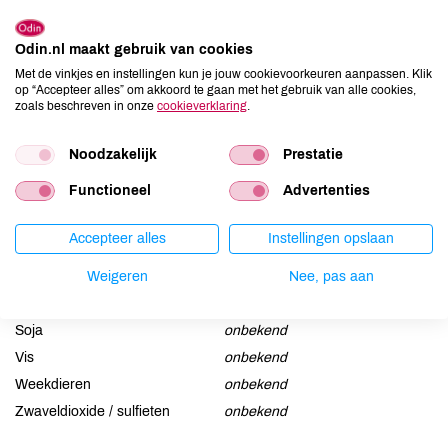
Allergenen
Odin.nl maakt gebruik van cookies
Aardnoten
onbekend
Met de vinkjes en instellingen kun je jouw cookievoorkeuren aanpassen. Klik
op “Accepteer alles” om akkoord te gaan met het gebruik van alle cookies,
Ei
onbekend
zoals beschreven in onze
cookieverklaring
.
Gluten
onbekend
Lactose
onbekend
Noodzakelijk
Prestatie
Lupine
onbekend
Functioneel
Advertenties
Mosterd
onbekend
Noten
onbekend
Accepteer alles
Instellingen opslaan
Schaaldieren
onbekend
Weigeren
Nee, pas aan
Selderij
onbekend
Sesam
onbekend
Soja
onbekend
Vis
onbekend
Weekdieren
onbekend
Zwaveldioxide / sulfieten
onbekend