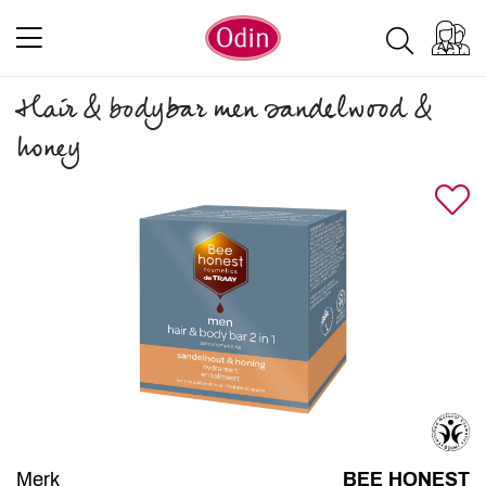
Hair & bodybar men sandelwood &
honey
Merk
BEE HONEST