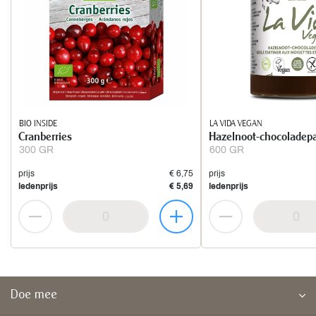
BIO INSIDE
LA VIDA VEGAN
Cranberries
Hazelnoot-chocoladep
300 GR
600 GR
prijs
€ 6,75
prijs
ledenprijs
€ 5,69
ledenprijs
Doe mee