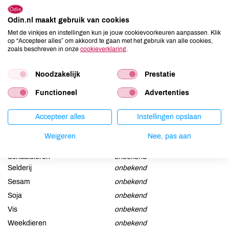
Bark Extract, Calcium Fluoride, Magnesium Sulfate, Flavor
(Aroma)***, Limonene***, Linalool ***.
Odin.nl maakt gebruik van cookies
Met de vinkjes en instellingen kun je jouw cookievoorkeuren aanpassen. Klik
Allergenen
op “Accepteer alles” om akkoord te gaan met het gebruik van alle cookies,
zoals beschreven in onze
cookieverklaring
.
Aardnoten
onbekend
Ei
onbekend
Noodzakelijk
Prestatie
Gluten
onbekend
Functioneel
Advertenties
Lactose
onbekend
Lupine
onbekend
Accepteer alles
Instellingen opslaan
Mosterd
onbekend
Weigeren
Nee, pas aan
Noten
onbekend
Schaaldieren
onbekend
Selderij
onbekend
Sesam
onbekend
Soja
onbekend
Vis
onbekend
Weekdieren
onbekend