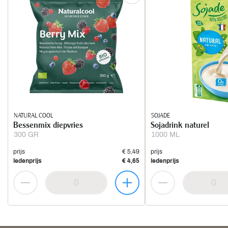
NATURAL COOL
SOJADE
Bessenmix diepvries
Sojadrink naturel
300 GR
1000 ML
prijs
€ 5,49
prijs
ledenprijs
€ 4,65
ledenprijs