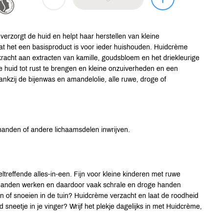
erzorgt de huid en helpt haar herstellen van kleine
t het een basisproduct is voor ieder huishouden. Huidcrème
acht aan extracten van kamille, goudsbloem en het driekleurige
e huid tot rust te brengen en kleine onzuiverheden en een
kzij de bijenwas en amandelolie, alle ruwe, droge of
handen of andere lichaamsdelen inwrijven.
reffende alles-in-een. Fijn voor kleine kinderen met ruwe
 handen werken en daardoor vaak schrale en droge handen
f snoeien in de tuin? Huidcrème verzacht en laat de roodheid
sneetje in je vinger? Wrijf het plekje dagelijks in met Huidcrème,