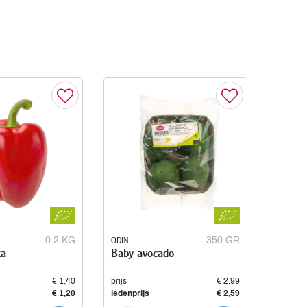
0.2 KG
ODIN
350 GR
ka
Baby avocado
€ 1,40
prijs
€ 2,99
€ 1,20
ledenprijs
€ 2,59