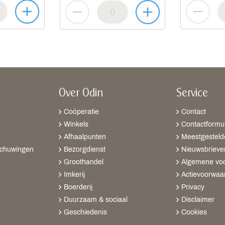
Over Odin
Service
Coöperatie
Contact
Winkels
Contactformul
Afhaalpunten
Meestgesteld
schuwingen
Bezorgdienst
Nieuwsbrieve
Groothandel
Algemene vo
Imkerij
Actievoorwaa
Boerderij
Privacy
Duurzaam & sociaal
Disclaimer
Geschiedenis
Cookies