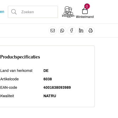
0
len
Inloggen
Winkelmand
Productspecificaties
Land van herkomst
DE
Artikelcode
6038
EAN-code
4001638093989
Kwaliteit
NATRU