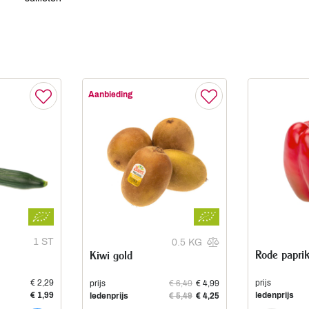
Aanbieding
1 ST
0.5 KG
Rode papri
Kiwi gold
€ 2,29
prijs
prijs
€ 6,49
€ 4,99
€ 1,99
ledenprijs
ledenprijs
€ 5,49
€ 4,25