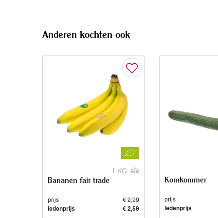
Anderen kochten ook
1 KG
Komkommer
Bananen fair trade
prijs
prijs
€ 2,99
ledenprijs
ledenprijs
€ 2,59