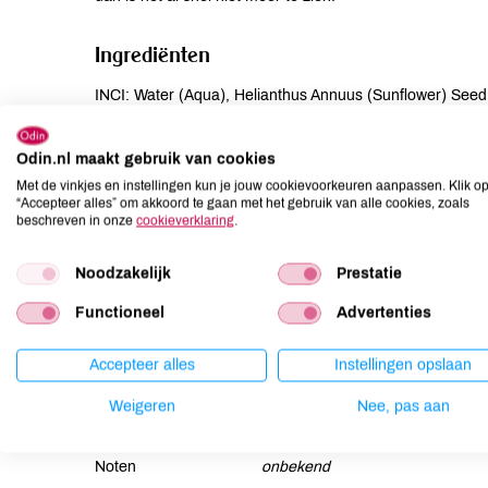
Ingrediënten
INCI: Water (Aqua), Helianthus Annuus (Sunflower) Seed 
Beeswax (Cera Alba), Alcohol*, Polyglyceryl-3 Polyricinol
Beeswax, Sorbitan Olivate, Rosmarinus Officinalis (Rosem
Odin.nl maakt gebruik van cookies
Extract, Calendula Officinalis Flower* Extract, Arginine, Z
Met de vinkjes en instellingen kun je jouw cookievoorkeuren aanpassen. Klik o
Citral***, Coumarin***.
“Accepteer alles” om akkoord te gaan met het gebruik van alle cookies, zoals
beschreven in onze
cookieverklaring
.
Allergenen
Noodzakelijk
Prestatie
Aardnoten
onbekend
Functioneel
Advertenties
Ei
onbekend
Gluten
onbekend
Accepteer alles
Instellingen opslaan
Lactose
onbekend
Weigeren
Nee, pas aan
Lupine
onbekend
Mosterd
onbekend
Noten
onbekend