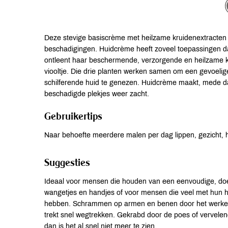
Deze stevige basiscrème met heilzame kruidenextracten v
beschadigingen. Huidcrème heeft zoveel toepassingen da
ontleent haar beschermende, verzorgende en heilzame kr
viooltje. Die drie planten werken samen om een gevoelig
schilferende huid te genezen. Huidcrème maakt, mede dan
beschadigde plekjes weer zacht.
Gebruikertips
Naar behoefte meerdere malen per dag lippen, gezicht, 
Suggesties
Ideaal voor mensen die houden van een eenvoudige, doelt
wangetjes en handjes of voor mensen die veel met hun
hebben. Schrammen op armen en benen door het werken o
trekt snel wegtrekken. Gekrabd door de poes of vervelend 
dan is het al snel niet meer te zien.