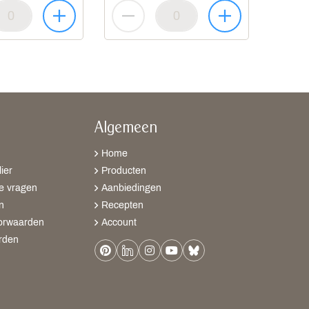
Algemeen
Home
ier
Producten
e vragen
Aanbiedingen
n
Recepten
orwaarden
Account
rden