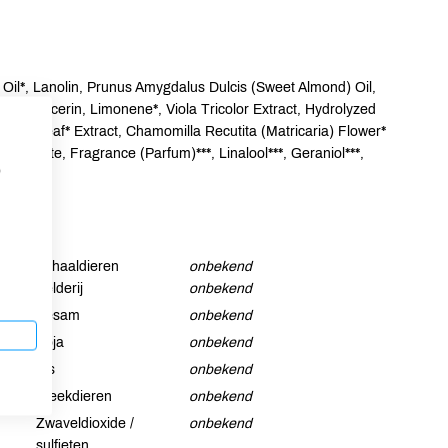
Oil*, Lanolin, Prunus Amygdalus Dulcis (Sweet Almond) Oil,
eate, Glycerin, Limonene*, Viola Tricolor Extract, Hydrolyzed
ary) Leaf* Extract, Chamomilla Recutita (Matricaria) Flower*
inc Sulfate, Fragrance (Parfum)***, Linalool***, Geraniol***,
p
Schaaldieren
onbekend
Selderij
onbekend
Sesam
onbekend
Soja
onbekend
Vis
onbekend
Weekdieren
onbekend
Zwaveldioxide /
onbekend
sulfieten