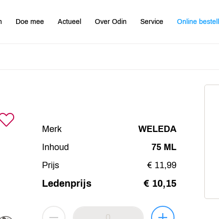
n
Doe mee
Actueel
Over Odin
Service
Online bestel
Merk
WELEDA
Inhoud
75 ML
Prijs
€ 11,99
Ledenprijs
€ 10,15