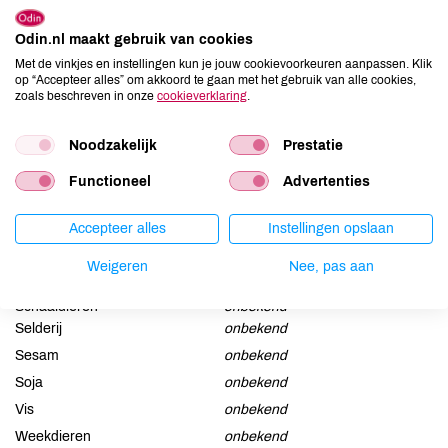
Arginine, Hydrolyzed Wheat Protein, Limonene***, Linalool***,
Citronellol***, Geraniol***, Coumarin***.
Odin.nl maakt gebruik van cookies
Met de vinkjes en instellingen kun je jouw cookievoorkeuren aanpassen. Klik
Allergenen
op “Accepteer alles” om akkoord te gaan met het gebruik van alle cookies,
zoals beschreven in onze
cookieverklaring
.
Aardnoten
onbekend
Ei
onbekend
Noodzakelijk
Prestatie
Gluten
onbekend
Functioneel
Advertenties
Lactose
onbekend
Lupine
onbekend
Accepteer alles
Instellingen opslaan
Mosterd
onbekend
Weigeren
Nee, pas aan
Noten
onbekend
Schaaldieren
onbekend
Selderij
onbekend
Sesam
onbekend
Soja
onbekend
Vis
onbekend
Weekdieren
onbekend