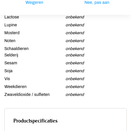
Ei
onbekend
Weigeren
Nee, pas aan
Gluten
onbekend
Lactose
onbekend
Lupine
onbekend
Mosterd
onbekend
Noten
onbekend
Schaaldieren
onbekend
Selderij
onbekend
Sesam
onbekend
Soja
onbekend
Vis
onbekend
Weekdieren
onbekend
Zwaveldioxide / sulfieten
onbekend
Productspecificaties