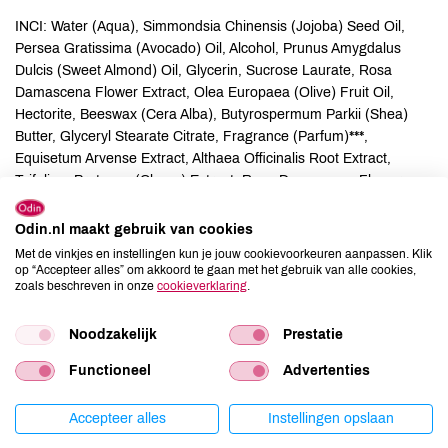
INCI: Water (Aqua), Simmondsia Chinensis (Jojoba) Seed Oil,
Persea Gratissima (Avocado) Oil, Alcohol, Prunus Amygdalus
Dulcis (Sweet Almond) Oil, Glycerin, Sucrose Laurate, Rosa
Damascena Flower Extract, Olea Europaea (Olive) Fruit Oil,
Hectorite, Beeswax (Cera Alba), Butyrospermum Parkii (Shea)
Butter, Glyceryl Stearate Citrate, Fragrance (Parfum)***,
Equisetum Arvense Extract, Althaea Officinalis Root Extract,
Trifolium Pratense (Clover) Extract, Rosa Damascena Flower
Water, Honey (Mel), Lysolecithin, Limonene***, Citronellol***,
Linalool***, Geraniol***, Farnesol***, Benzyl Benzoate***,
Odin.nl maakt gebruik van cookies
Eugenol***, Citral***, Benzyl Salicylate***, Rubus Idaeus
Met de vinkjes en instellingen kun je jouw cookievoorkeuren aanpassen. Klik
(Raspberry) Seed Oil, Malpighia Punicifolia (Acerola) Fruit Extract,
op “Accepteer alles” om akkoord te gaan met het gebruik van alle cookies,
zoals beschreven in onze
cookieverklaring
.
Kalanchoe Daigremontiana Leaf Extract, Chondrus Crispus
(Carrageenan) Extract, Xanthan Gum, Glyceryl Stearate, Sodium
Stearoyl Lactylate, Stearic Acid.
Noodzakelijk
Prestatie
Functioneel
Advertenties
Allergenen
Accepteer alles
Instellingen opslaan
Aardnoten
onbekend