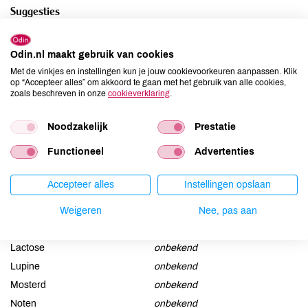
Suggesties
Ideaal bij verkoudheid.
Odin.nl maakt gebruik van cookies
Met de vinkjes en instellingen kun je jouw cookievoorkeuren aanpassen. Klik
Ingrediënten
op “Accepteer alles” om akkoord te gaan met het gebruik van alle cookies,
zoals beschreven in onze
cookieverklaring
.
INCI: Sulfated Castor Oil, Glycerin, Picea Abies Leaf Oil, Alcohol,
Limonene*, Simmondsia Chinensis Seed Oil, Arachis Hypogaea
Noodzakelijk
Prestatie
Oil, Parfum*, Geraniol*, Linalool*, CI 75810.
Functioneel
Advertenties
Allergenen
Accepteer alles
Instellingen opslaan
Aardnoten
onbekend
Weigeren
Nee, pas aan
Ei
onbekend
Gluten
onbekend
Lactose
onbekend
Lupine
onbekend
Mosterd
onbekend
Noten
onbekend