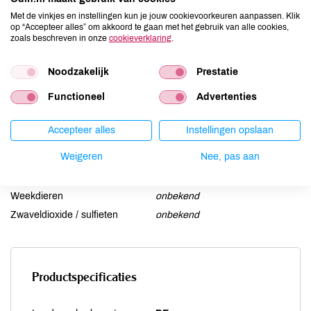
Gluten
onbekend
Met de vinkjes en instellingen kun je jouw cookievoorkeuren aanpassen. Klik
op “Accepteer alles” om akkoord te gaan met het gebruik van alle cookies,
Lactose
onbekend
zoals beschreven in onze
cookieverklaring
.
Lupine
onbekend
Mosterd
onbekend
Noodzakelijk
Prestatie
Noten
onbekend
Functioneel
Advertenties
Schaaldieren
onbekend
Selderij
onbekend
Accepteer alles
Instellingen opslaan
Sesam
onbekend
Weigeren
Nee, pas aan
Soja
onbekend
Vis
onbekend
Weekdieren
onbekend
Zwaveldioxide / sulfieten
onbekend
Productspecificaties