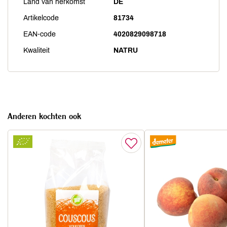
Land van herkomst
DE
Artikelcode
81734
EAN-code
4020829098718
Kwaliteit
NATRU
Anderen kochten ook