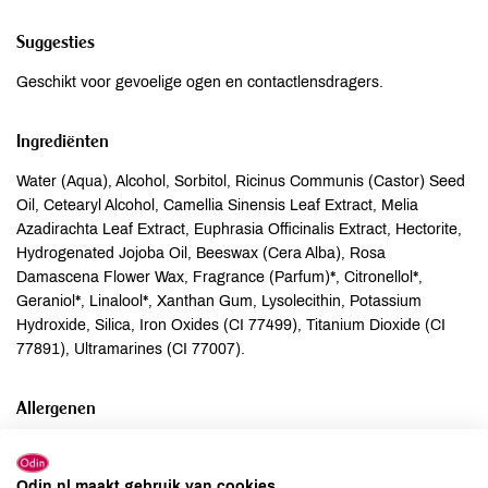
Suggesties
Geschikt voor gevoelige ogen en contactlensdragers.
Ingrediënten
Water (Aqua), Alcohol, Sorbitol, Ricinus Communis (Castor) Seed
Oil, Cetearyl Alcohol, Camellia Sinensis Leaf Extract, Melia
Azadirachta Leaf Extract, Euphrasia Officinalis Extract, Hectorite,
Hydrogenated Jojoba Oil, Beeswax (Cera Alba), Rosa
Damascena Flower Wax, Fragrance (Parfum)*, Citronellol*,
Geraniol*, Linalool*, Xanthan Gum, Lysolecithin, Potassium
Hydroxide, Silica, Iron Oxides (CI 77499), Titanium Dioxide (CI
77891), Ultramarines (CI 77007).
Allergenen
Aardnoten
onbekend
Ei
onbekend
Odin.nl maakt gebruik van cookies