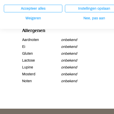
Extract, Hamamelis Virginiana (Witch Hazel) Bark/Leaf Ex
Accepteer alles
Instellingen opslaan
(Carnauba) Wax, Helianthus Annuus (Sunflower) Seed Oil, 
Tocopherol, Ascorbyl Palmitate, Iron Oxides (CI 77491, C
Weigeren
Nee, pas aan
Allergenen
Aardnoten
onbekend
Ei
onbekend
Gluten
onbekend
Lactose
onbekend
Lupine
onbekend
Mosterd
onbekend
Noten
onbekend