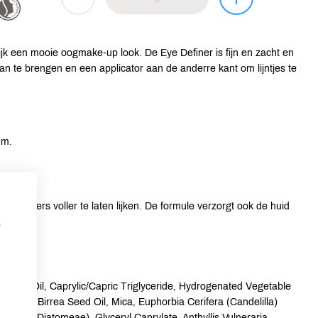
jk een mooie oogmake-up look. De Eye Definer is fijn en zacht en
n te brengen en een applicator aan de anderre kant om lijntjes te
um.
 wimpers voller te laten lijken. De formule verzorgt ook de huid
p
 Seed Oil, Caprylic/Capric Triglyceride, Hydrogenated Vegetable
rocarya Birrea Seed Oil, Mica, Euphorbia Cerifera (Candelilla)
Solum Diatomeae), Glyceryl Caprylate, Anthyllis Vulneraria