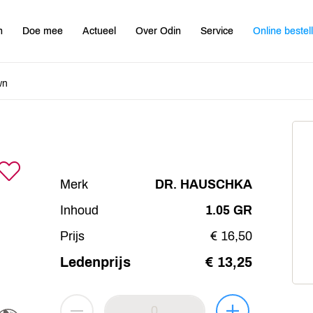
n
Doe mee
Actueel
Over Odin
Service
Online bestel
wn
Merk
DR. HAUSCHKA
Inhoud
1.05 GR
Prijs
€ 16,50
Ledenprijs
€ 13,25