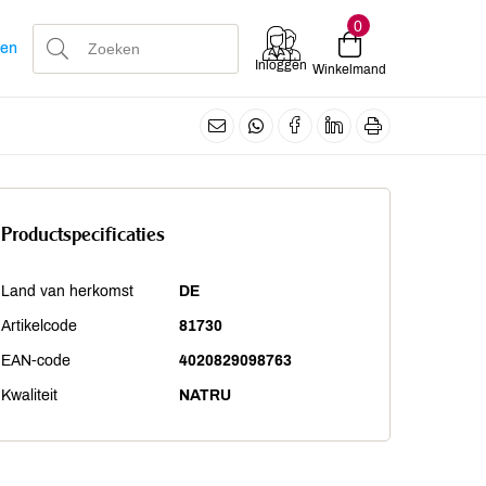
0
len
Inloggen
Winkelmand
Productspecificaties
Land van herkomst
DE
Artikelcode
81730
EAN-code
4020829098763
Kwaliteit
NATRU