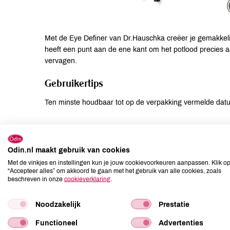
Met de Eye Definer van Dr.Hauschka creëer je gemakkeli
heeft een punt aan de ene kant om het potlood precies aa
vervagen.
Gebruikertips
Ten minste houdbaar tot op de verpakking vermelde dat
Suggesties
Breng het potlood langs de bovense wimperrand aan om je
Odin.nl maakt gebruik van cookies
rond je ogen.
Met de vinkjes en instellingen kun je jouw cookievoorkeuren aanpassen. Klik o
“Accepteer alles” om akkoord te gaan met het gebruik van alle cookies, zoals
beschreven in onze
cookieverklaring
.
Ingrediënten
Noodzakelijk
Prestatie
Hydrogenated Jojoba Oil, Simmondsia Chinensis (Jojoba)
Oil, Butyrospermum Parkii (Shea) Butter, Canola Oil, Scle
Functioneel
Advertenties
Wax, Pyrus Cydonia Peel/Fruit Wax, Diatomaceous Earth (