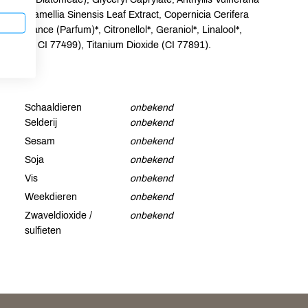
tract, Camellia Sinensis Leaf Extract, Copernicia Cerifera
Fragrance (Parfum)*, Citronellol*, Geraniol*, Linalool*,
I 77492, CI 77499), Titanium Dioxide (CI 77891).
Schaaldieren
onbekend
Selderij
onbekend
Sesam
onbekend
Soja
onbekend
Vis
onbekend
Weekdieren
onbekend
Zwaveldioxide /
onbekend
sulfieten