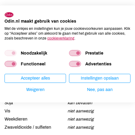
Allergenen
Odin.nl maakt gebruik van cookies
Aardnoten
niet aanwezig
Met de vinkjes en instellingen kun je jouw cookievoorkeuren aanpassen. Klik
Ei
niet aanwezig
op “Accepteer alles” om akkoord te gaan met het gebruik van alle cookies,
zoals beschreven in onze
cookieverklaring
.
Gluten
kan bevatten
Lactose
kan bevatten
Noodzakelijk
Prestatie
Lupine
niet aanwezig
Mosterd
niet aanwezig
Functioneel
Advertenties
Noten
niet aanwezig
Accepteer alles
Instellingen opslaan
Schaaldieren
niet aanwezig
Selderij
niet aanwezig
Weigeren
Nee, pas aan
Sesam
niet aanwezig
Soja
kan bevatten
Vis
niet aanwezig
Weekdieren
niet aanwezig
Zwaveldioxide / sulfieten
niet aanwezig