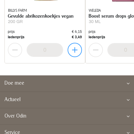
BILLYS FARM
WELEDA
Gevulde abrikozenkoekjes vegan
Boost serum drops gl
200 GR
30 ML
prijs
€ 4,15
prijs
ledenprijs
€ 3,49
ledenprijs
Doe mee
Actueel
Over Odin
Service