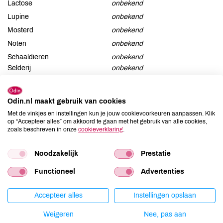
Lactose
onbekend
Lupine
onbekend
Mosterd
onbekend
Noten
onbekend
Schaaldieren
onbekend
Selderij
onbekend
Sesam
onbekend
Soja
onbekend
Odin.nl maakt gebruik van cookies
Vis
onbekend
Met de vinkjes en instellingen kun je jouw cookievoorkeuren aanpassen. Klik
op “Accepteer alles” om akkoord te gaan met het gebruik van alle cookies,
Weekdieren
onbekend
zoals beschreven in onze
cookieverklaring
.
Zwaveldioxide / sulfieten
onbekend
Noodzakelijk
Prestatie
Functioneel
Advertenties
Productspecificaties
Accepteer alles
Instellingen opslaan
Land van herkomst
DE
Weigeren
Nee, pas aan
Artikelcode
81659