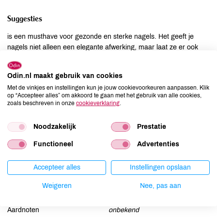
Suggesties
is een musthave voor gezonde en sterke nagels. Het geeft je
nagels niet alleen een elegante afwerking, maar laat ze er ook
sterker en glanzender uitzien. De rijke textuur verbergt
oneffenheden, vult scheuren in het nageloppervlak en vormt zo
Odin.nl maakt gebruik van cookies
de perfecte basis voor je manicure.
Met de vinkjes en instellingen kun je jouw cookievoorkeuren aanpassen. Klik
op “Accepteer alles” om akkoord te gaan met het gebruik van alle cookies,
zoals beschreven in onze
cookieverklaring
.
Ingrediënten
INCI: ethyl acetate, butyl acetate, nitrocellulose, adipic
Noodzakelijk
Prestatie
acid/neopentyl glycol/trimellitic anhydride copolymer, alcohol,
Functioneel
Advertenties
triethyl citrate, stearalkonium bentonite, diacetone alcohol, ci
77004, maltol, ci 77891, phosphoric acid, aluminum hydroxide,
triethoxycaprylylsilane, pentaerythrityl tetraisostearate.
Accepteer alles
Instellingen opslaan
Weigeren
Nee, pas aan
Allergenen
Aardnoten
onbekend