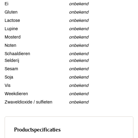
Ei
onbekend
Gluten
onbekend
Lactose
onbekend
Lupine
onbekend
Mosterd
onbekend
Noten
onbekend
Schaaldieren
onbekend
Selderij
onbekend
Sesam
onbekend
Soja
onbekend
Vis
onbekend
Weekdieren
onbekend
Zwaveldioxide / sulfieten
onbekend
Productspecificaties