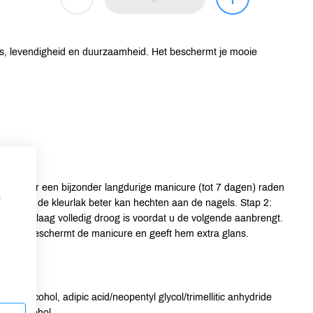
ns, levendigheid en duurzaamheid. Het beschermt je mooie
an. Voor een bijzonder langdurige manicure (tot 7 dagen) raden
p
n zodat de kleurlak beter kan hechten aan de nagels. Stap 2:
at elke laag volledig droog is voordat u de volgende aanbrengt.
aan. Dit beschermt de manicure en geeft hem extra glans.
itrate, alcohol, adipic acid/neopentyl glycol/trimellitic anhydride
pyl alcohol.