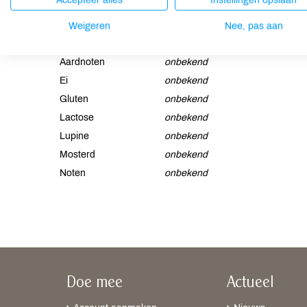
Accepteer alles
Instellingen opslaan
Weigeren
Nee, pas aan
Allergenen
Aardnoten
onbekend
Ei
onbekend
Gluten
onbekend
Lactose
onbekend
Lupine
onbekend
Mosterd
onbekend
Noten
onbekend
Doe mee
Actueel