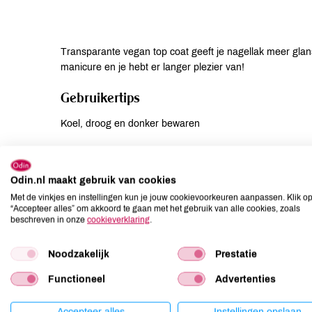
Transparante vegan top coat geeft je nagellak meer gla
manicure en je hebt er langer plezier van!
Gebruikertips
Koel, droog en donker bewaren
Suggesties
Odin.nl maakt gebruik van cookies
Voor een volledige dekking raden we twee dunne lagen a
Met de vinkjes en instellingen kun je jouw cookievoorkeuren aanpassen. Klik o
we 3 stappen aan: Stap 1: Breng een laagje base coat aa
“Accepteer alles” om akkoord te gaan met het gebruik van alle cookies, zoals
Breng twee dunne lagen gekleurde lak aan. Zorg ervoor d
beschreven in onze
cookieverklaring
.
Stap 3: Breng na volledige uitharding een laag topcoat 
Noodzakelijk
Prestatie
Ingrediënten
Functioneel
Advertenties
INCI: ethyl acetate, butyl acetate, nitrocellulose, triethyl c
copolymer, sucrose benzoate, acrylates copolymer, isopro