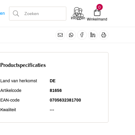
0
len
Inloggen
Winkelmand
Productspecificaties
Land van herkomst
DE
Artikelcode
81656
EAN-code
0705632381700
Kwaliteit
---