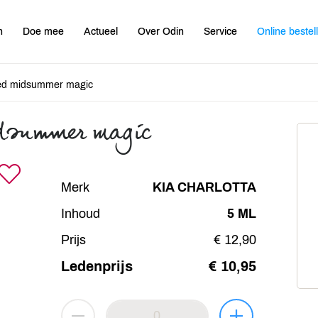
n
Doe mee
Actueel
Over Odin
Service
Online bestel
red midsummer magic
idsummer magic
Merk
KIA CHARLOTTA
Inhoud
5 ML
Prijs
€ 12,90
Ledenprijs
€ 10,95