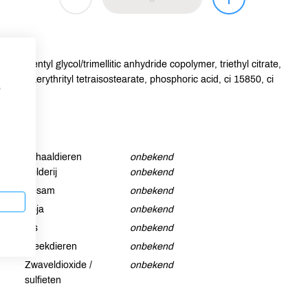
id/neopentyl glycol/trimellitic anhydride copolymer, triethyl citrate,
l, pentaerythrityl tetraisostearate, phosphoric acid, ci 15850, ci
p
Schaaldieren
onbekend
Selderij
onbekend
Sesam
onbekend
Soja
onbekend
Vis
onbekend
Weekdieren
onbekend
Zwaveldioxide /
onbekend
sulfieten