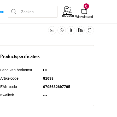
0
len
Inloggen
Winkelmand
Productspecificaties
Land van herkomst
DE
Artikelcode
81638
EAN-code
0705632697795
Kwaliteit
---