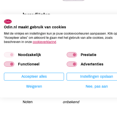
Ingrediënten
INCI: ethyl acetate, butyl acetate, nitrocellulose, adipic ac
Odin.nl maakt gebruik van cookies
alcohol, stearalkonium bentonite, diacetone alcohol, malto
Met de vinkjes en instellingen kun je jouw cookievoorkeuren aanpassen. Klik o
77491, ci 77891.
“Accepteer alles” om akkoord te gaan met het gebruik van alle cookies, zoals
beschreven in onze
cookieverklaring
.
Allergenen
Noodzakelijk
Prestatie
Aardnoten
onbekend
Functioneel
Advertenties
Ei
onbekend
Gluten
onbekend
Accepteer alles
Instellingen opslaan
Lactose
onbekend
Weigeren
Nee, pas aan
Lupine
onbekend
Mosterd
onbekend
Noten
onbekend