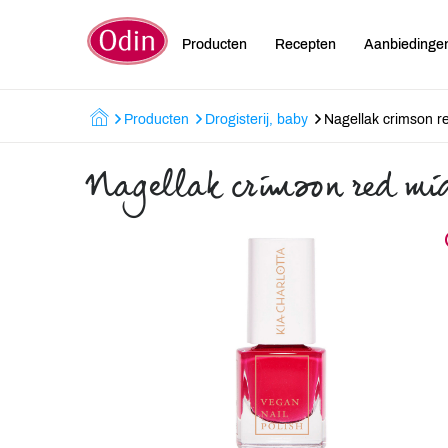
Producten
Recepten
Aanbiedinge
Producten
Drogisterij, baby
Nagellak crimson 
Nagellak crimson red m