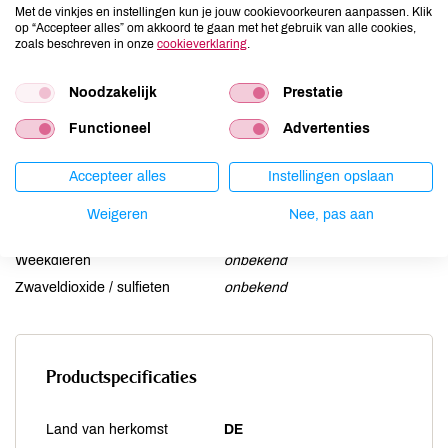
Met de vinkjes en instellingen kun je jouw cookievoorkeuren aanpassen. Klik
Lactose
onbekend
op “Accepteer alles” om akkoord te gaan met het gebruik van alle cookies,
zoals beschreven in onze
cookieverklaring
.
Lupine
onbekend
Mosterd
onbekend
Noodzakelijk
Prestatie
Noten
onbekend
Functioneel
Advertenties
Schaaldieren
onbekend
Selderij
onbekend
Accepteer alles
Instellingen opslaan
Sesam
onbekend
Soja
onbekend
Weigeren
Nee, pas aan
Vis
onbekend
Weekdieren
onbekend
Zwaveldioxide / sulfieten
onbekend
Productspecificaties
Land van herkomst
DE