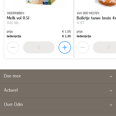
WEERRIBBEN
VAN DER WESTEN
Melk vol 0.5l
Bolletje tarwe bruin 4
500 ML
4 ST
prijs
€ 1,55
prijs
ledenprijs
€ 1,35
ledenprijs
Doe mee
Actueel
Over Odin