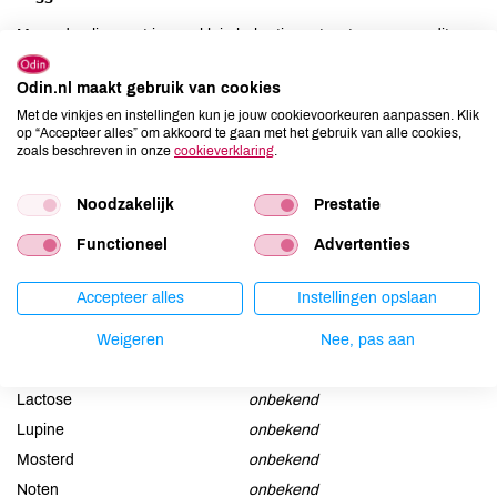
Meng de olie eerst in een klein bekertje met water en voeg dit
vervolgens aan het badwater toe. Doe je dit niet, dan blijft de olie
als een vlek op het water drijven.
Odin.nl maakt gebruik van cookies
Met de vinkjes en instellingen kun je jouw cookievoorkeuren aanpassen. Klik
op “Accepteer alles” om akkoord te gaan met het gebruik van alle cookies,
Ingrediënten
zoals beschreven in onze
cookieverklaring
.
INCI: Sesamum Indicum (Sesame) Seed Oil, Calendula Officinalis
Noodzakelijk
Prestatie
Flower Extract.
Functioneel
Advertenties
Allergenen
Accepteer alles
Instellingen opslaan
Aardnoten
onbekend
Weigeren
Nee, pas aan
Ei
onbekend
Gluten
onbekend
Lactose
onbekend
Lupine
onbekend
Mosterd
onbekend
Noten
onbekend