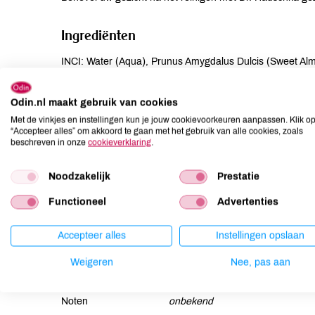
Ingrediënten
INCI: Water (Aqua), Prunus Amygdalus Dulcis (Sweet Almo
Vulneraria Extract, Alcohol, Arachis Hypogaea (Peanut) O
Perforatum Flower/Leaf/Stem Extract, Helianthus Annuus
Odin.nl maakt gebruik van cookies
Bark/Leaf Extract, Triticum Vulgare (Wheat) Germ Oil, 
Met de vinkjes en instellingen kun je jouw cookievoorkeuren aanpassen. Klik o
(Parfum)***, Citronellol***, Geraniol***, Malpighia Punicifo
“Accepteer alles” om akkoord te gaan met het gebruik van alle cookies, zoals
beschreven in onze
cookieverklaring
.
Allergenen
Noodzakelijk
Prestatie
Aardnoten
onbekend
Functioneel
Advertenties
Ei
onbekend
Gluten
onbekend
Accepteer alles
Instellingen opslaan
Lactose
onbekend
Weigeren
Nee, pas aan
Lupine
onbekend
Mosterd
onbekend
Noten
onbekend