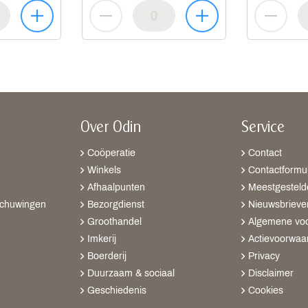
Over Odin
Service
Coöperatie
Contact
Winkels
Contactformul
Afhaalpunten
Meestgesteld
schuwingen
Bezorgdienst
Nieuwsbrieve
Groothandel
Algemene vo
Imkerij
Actievoorwaa
Boerderij
Privacy
Duurzaam & sociaal
Disclaimer
Geschiedenis
Cookies