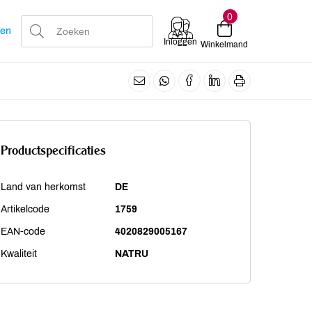
0
len
Inloggen
Winkelmand
Productspecificaties
Land van herkomst
DE
Artikelcode
1759
EAN-code
4020829005167
Kwaliteit
NATRU