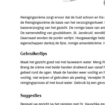
Reinigingscrème zorgt ervoor dat de huid schoon en fris 
de Reinigingscrème de basis van het verzorgingsritueel. 
basisverzorging van het gezicht. De romige basis van ama
De samenstelling van goudsbloem, St. Janskruid, wondklav
Daarnaast worden de poriën verfijnt. Hoogwaardige heil
eigenschappen dankzij de fijne, romige amandelcrème. H
Gebruikertips
Maak het gezicht goed nat met lauwwarm water. Meng Rei
Breng de crème met beide handen drukkend aan vanaf het
gebied rond de ogen. Maak de handen weer vochtig en 
vochtig, niet wrijven of gebruiken als peeling. Verwijd
reinigingsproces af met koud water. Gebruik bij een gevoe
Suggesties
Benevel uw gezicht na het reinigen met Dr. Hauschka gez