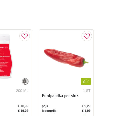
200 ML
1 ST
Puntpaprika per stuk
€ 18,99
prijs
€ 2,29
€ 16,09
ledenprijs
€ 1,99