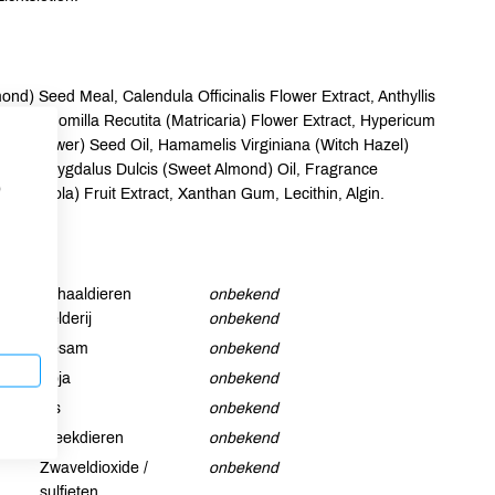
nd) Seed Meal, Calendula Officinalis Flower Extract, Anthyllis
il, Chamomilla Recutita (Matricaria) Flower Extract, Hypericum
 (Sunflower) Seed Oil, Hamamelis Virginiana (Witch Hazel)
Prunus Amygdalus Dulcis (Sweet Almond) Oil, Fragrance
p
lia (Acerola) Fruit Extract, Xanthan Gum, Lecithin, Algin.
Schaaldieren
onbekend
Selderij
onbekend
Sesam
onbekend
Soja
onbekend
Vis
onbekend
Weekdieren
onbekend
Zwaveldioxide /
onbekend
sulfieten