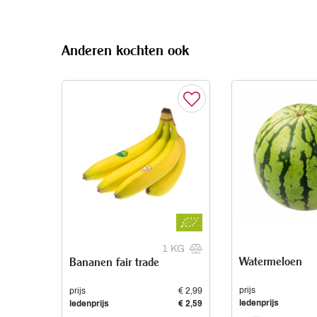
Anderen kochten ook
1 KG
Watermeloen
Bananen fair trade
prijs
prijs
€ 2,99
ledenprijs
ledenprijs
€ 2,59