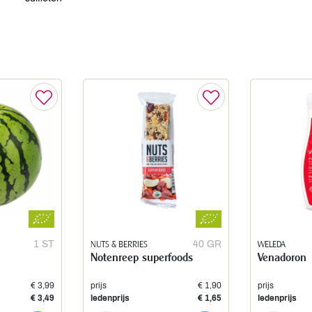
1 ST
NUTS & BERRIES
40 GR
WELEDA
Notenreep superfoods
Venadoron
€ 3,99
prijs
€ 1,90
prijs
€ 3,49
ledenprijs
€ 1,65
ledenprijs