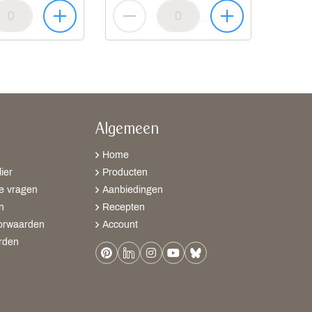
Algemeen
Home
ier
Producten
e vragen
Aanbiedingen
n
Recepten
orwaarden
Account
rden