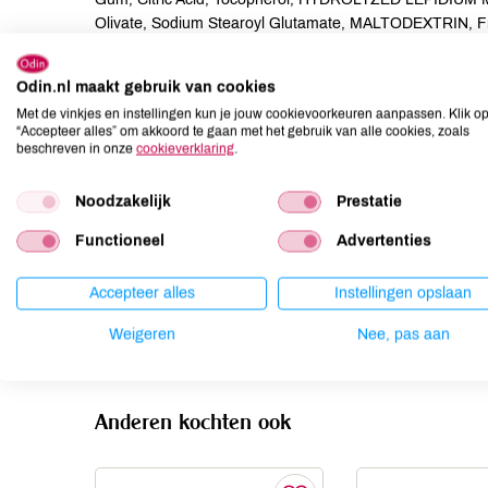
Olivate, Sodium Stearoyl Glutamate, MALTODEXTRIN, Fra
Geraniol*, Citral*, Coumarin*.
Odin.nl maakt gebruik van cookies
Allergenen
Met de vinkjes en instellingen kun je jouw cookievoorkeuren aanpassen. Klik o
“Accepteer alles” om akkoord te gaan met het gebruik van alle cookies, zoals
Aardnoten
onbekend
beschreven in onze
cookieverklaring
.
Ei
onbekend
Noodzakelijk
Prestatie
Gluten
onbekend
Lactose
onbekend
Functioneel
Advertenties
Lupine
onbekend
Accepteer alles
Instellingen opslaan
Mosterd
onbekend
Noten
onbekend
Weigeren
Nee, pas aan
Anderen kochten ook