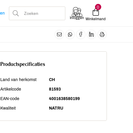
0
len
Inloggen
Winkelmand
Productspecificaties
Land van herkomst
CH
Artikelcode
81593
EAN-code
4001638580199
Kwaliteit
NATRU