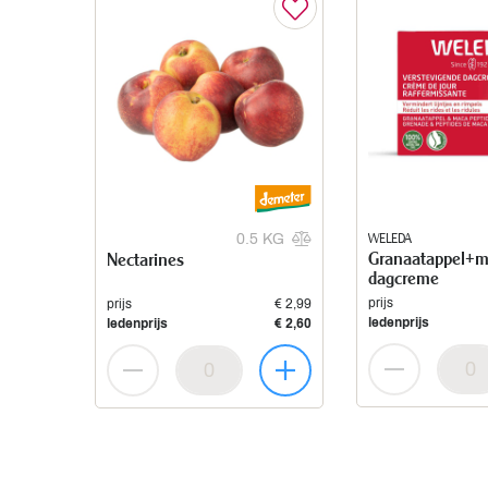
WELEDA
0.5 KG
Granaatappel+
Nectarines
dagcreme
prijs
prijs
€ 2,99
ledenprijs
ledenprijs
€ 2,60