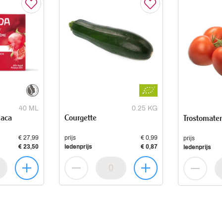
40 ML
0.25 KG
maca
Courgette
Trostomate
€ 27,99
prijs
€ 0,99
prijs
€ 23,50
ledenprijs
€ 0,87
ledenprijs