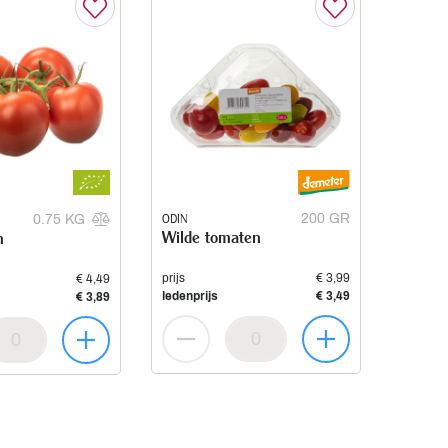
ODIN
200 GR
0.75 KG
Wilde tomaten
n
prijs
€ 3,99
€ 4,49
ledenprijs
€ 3,49
€ 3,89