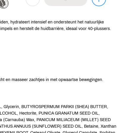
en, hydrateert intensief en ondersteunt het natuurlijke
impels en herstelt de huidbarrière, ideaal voor 40-plussers.
icht en masseer zachtjes in met opwaartse bewegingen.
L, Glycerin, BUTYROSPERMUM PARKII (SHEA) BUTTER,
de, ALCOHOL, Hectorite, PUNICA GRANATUM SEED OIL,
ra (Carnauba) Wax, PANICUM MILIACEUM (MILLET) SEED
IANTHUS ANNUUS (SUNFLOWER) SEED OIL, Betaine, Xanthan
ENII ROOT, Cetearyl Olivate, Glyceryl Caprylate, Sorbitan