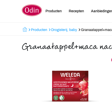
Producten
Recepten
Aanbiedinge
Producten
Drogisterij, baby
Granaatappel+mac
Granaatappel+maca nac