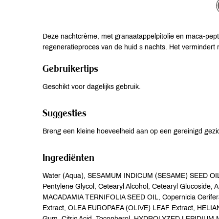
Deze nachtcrème, met granaatappelpitolie en maca-peptid
regeneratieproces van de huid s nachts. Het vermindert r
Gebruikertips
Geschikt voor dagelijks gebruik.
Suggesties
Breng een kleine hoeveelheid aan op een gereinigd gez
Ingrediënten
Water (Aqua), SESAMUM INDICUM (SESAME) SEED OI
Pentylene Glycol, Cetearyl Alcohol, Cetearyl Glucosi
MACADAMIA TERNIFOLIA SEED OIL, Copernicia Cerife
Extract, OLEA EUROPAEA (OLIVE) LEAF Extract, HEL
Gum, Citric Acid, Tocopherol, HYDROLYZED LEPIDIUM MEY