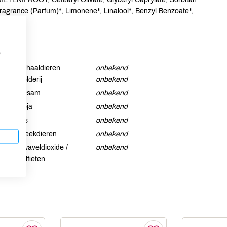
grance (Parfum)*, Limonene*, Linalool*, Benzyl Benzoate*,
p
Schaaldieren
onbekend
Selderij
onbekend
Sesam
onbekend
Soja
onbekend
Vis
onbekend
Weekdieren
onbekend
Zwaveldioxide /
onbekend
sulfieten