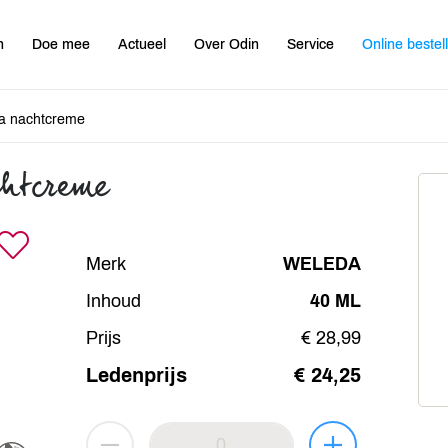
n
Doe mee
Actueel
Over Odin
Service
Online bestel
a nachtcreme
htcreme
Merk
WELEDA
Inhoud
40 ML
Prijs
€ 28,99
Ledenprijs
€ 24,25