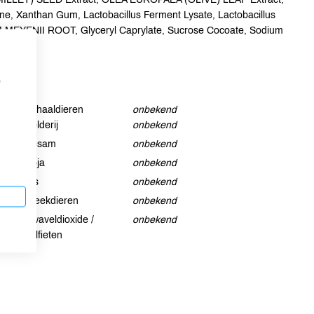
anthan Gum, Lactobacillus Ferment Lysate, Lactobacillus
 MEYENII ROOT, Glyceryl Caprylate, Sucrose Cocoate, Sodium
p
Schaaldieren
onbekend
Selderij
onbekend
Sesam
onbekend
Soja
onbekend
Vis
onbekend
Weekdieren
onbekend
Zwaveldioxide /
onbekend
sulfieten