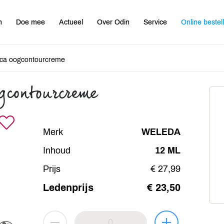
n
Doe mee
Actueel
Over Odin
Service
Online bestel
ca oogcontourcreme
gcontourcreme
Merk
WELEDA
Inhoud
12 ML
Prijs
€ 27,99
Ledenprijs
€ 23,50