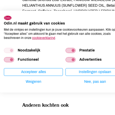
HELIANTHUS ANNUUS (SUNFLOWER) SEED OIL, Betaine, X
Ferment, Caffeine, Tocopherol, HYDROLYZED LEPIDIUM
Stearoyl Glutamate, MALTODEXTRIN.
Odin.nl maakt gebruik van cookies
Allergenen
Met de vinkjes en instellingen kun je jouw cookievoorkeuren aanpassen. Klik o
“Accepteer alles” om akkoord te gaan met het gebruik van alle cookies, zoals
beschreven in onze
cookieverklaring
.
Aardnoten
onbekend
Ei
onbekend
Noodzakelijk
Prestatie
Gluten
onbekend
Functioneel
Advertenties
Lactose
onbekend
Lupine
onbekend
Accepteer alles
Instellingen opslaan
Mosterd
onbekend
Weigeren
Nee, pas aan
Noten
onbekend
Anderen kochten ook