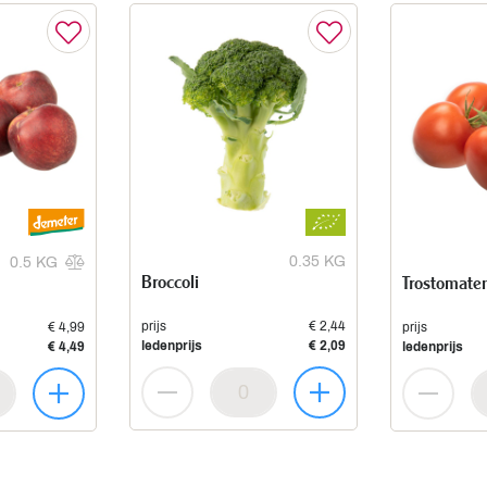
0.35 KG
0.5 KG
Broccoli
Trostomate
prijs
€ 2,44
€ 4,99
prijs
ledenprijs
€ 2,09
€ 4,49
ledenprijs