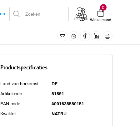
0
len
Inloggen
Winkelmand
Productspecificaties
Land van herkomst
DE
Artikelcode
81591
EAN-code
4001638580151
Kwaliteit
NATRU