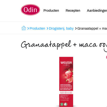
Producten
Recepten
Aanbiedinge
Producten
Drogisterij, baby
Granaatappel + ma
Granaatappel + maca oo