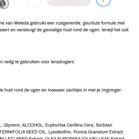
 van Weleda gebruikt een rustgevende, geurloze formule met
eert en verstevigt de gevoelige huid rond de ogen, terwijl het ook
n veilig te gebruiken voor lensdragers
 huid rond de ogen en masseer zachtjes in met je ringvinger.
lycerin, ALCOHOL, Euphorbia Cerifera Cera, Sorbitan
NIFOLIA SEED OIL, Lysolecithin, Punica Granatum Extract,
(MILLET) SEED Extract, OLEA EUROPAEA (OLIVE) LEAF Extract,