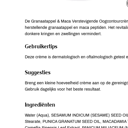
De Granaatappel & Maca Verstevigende Oogcontourcrème
herstellende granaatappel en maca peptiden. Het revitalis
donkere kringen en zwellingen vermindert.
Gebruikertips
Deze crème is dermatologisch en oftalmologisch getest e
Suggesties
Breng een kleine hoeveelheid crème aan op de gereinigde
Gebruik dagelijks voor het beste resultaat.
Ingrediënten
Water (Aqua), SESAMUM INDICUM (SESAME) SEED OIL, G
Stearate, PUNICA GRANATUM SEED OIL, MACADAMIA TER
Camellia Sinensis Leaf Extract, PANICUM MILIACEUM 