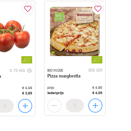
BIO INSIDE
305 GR
0.75 KG
Pizza margherita
n
prijs
€ 4,85
€ 4,49
ledenprijs
€ 4,09
€ 3,89