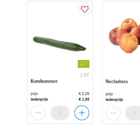
1 ST
Komkommer
Nectarines
prijs
€ 2,29
prijs
ledenprijs
€ 1,99
ledenprijs