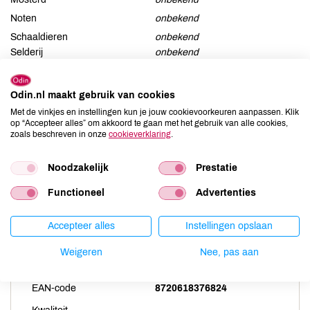
Noten
onbekend
Schaaldieren
onbekend
Selderij
onbekend
Sesam
onbekend
Soja
onbekend
Odin.nl maakt gebruik van cookies
Vis
onbekend
Met de vinkjes en instellingen kun je jouw cookievoorkeuren aanpassen. Klik
op “Accepteer alles” om akkoord te gaan met het gebruik van alle cookies,
Weekdieren
onbekend
zoals beschreven in onze
cookieverklaring
.
Zwaveldioxide / sulfieten
onbekend
Noodzakelijk
Prestatie
Functioneel
Advertenties
Productspecificaties
Accepteer alles
Instellingen opslaan
Land van herkomst
NL
Weigeren
Nee, pas aan
Artikelcode
81523
EAN-code
8720618376824