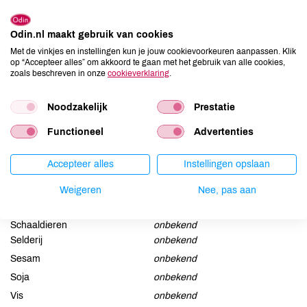
Sonicare borstelkop Medium van bamboe en 100% plantaardig
plastic, met borstelharen van castorolie.
Odin.nl maakt gebruik van cookies
Met de vinkjes en instellingen kun je jouw cookievoorkeuren aanpassen. Klik
op “Accepteer alles” om akkoord te gaan met het gebruik van alle cookies,
Allergenen
zoals beschreven in onze
cookieverklaring
.
Aardnoten
onbekend
Noodzakelijk
Prestatie
Ei
onbekend
Functioneel
Advertenties
Gluten
onbekend
Lactose
onbekend
Accepteer alles
Instellingen opslaan
Lupine
onbekend
Mosterd
onbekend
Weigeren
Nee, pas aan
Noten
onbekend
Schaaldieren
onbekend
Selderij
onbekend
Sesam
onbekend
Soja
onbekend
Vis
onbekend