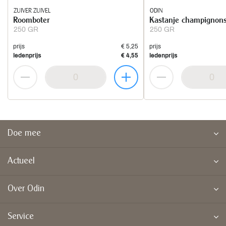
ZUIVER ZUIVEL
ODIN
Roomboter
Kastanje champignons
250 GR
250 GR
prijs
€ 5,25
prijs
ledenprijs
€ 4,55
ledenprijs
Doe mee
Actueel
Over Odin
Service