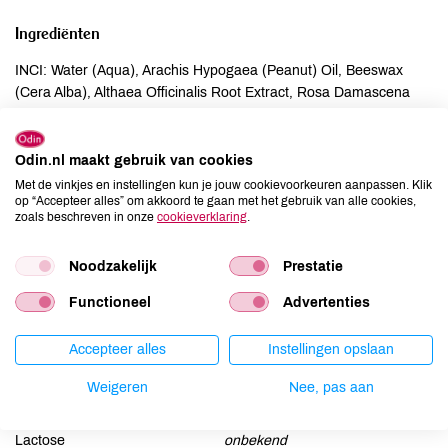
Ingrediënten
INCI: Water (Aqua), Arachis Hypogaea (Peanut) Oil, Beeswax
(Cera Alba), Althaea Officinalis Root Extract, Rosa Damascena
Flower Water, Hypericum Perforatum Flower/Leaf/Stem Extract,
Butyrospermum Parkii (Shea) Butter, Sorbitan Olivate, Persea
Gratissima (Avocado) Oil, Polyglyceryl-3 Polyricinoleate,
Odin.nl maakt gebruik van cookies
Fragrance (Parfum)*, Citronellol***, Geraniol***, Linalool***,
Met de vinkjes en instellingen kun je jouw cookievoorkeuren aanpassen. Klik
op “Accepteer alles” om akkoord te gaan met het gebruik van alle cookies,
Limonene***, Citral***, Farnesol***, Benzyl Alcohol***, Eugenol***,
zoals beschreven in onze
cookieverklaring
.
Rosa Damascena Flower Extract, Rosa Canina Fruit Extract,
Copernicia Cerifera (Carnauba) Wax, Zinc Sulfate, Lecithin, Rosa
Noodzakelijk
Prestatie
Damascena Flower Wax.
Functioneel
Advertenties
Allergenen
Accepteer alles
Instellingen opslaan
Aardnoten
onbekend
Ei
onbekend
Weigeren
Nee, pas aan
Gluten
onbekend
Lactose
onbekend