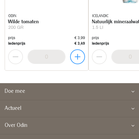
ODIN
ICELANDIC
Wilde tomaten
Natuurlijk mineraalwa
200 GR
1.5 LI
prijs
€ 3,99
prijs
ledenprijs
€ 3,49
ledenprijs
Doe mee
Actueel
Over Odin