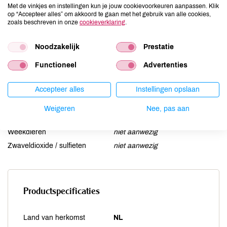
Met de vinkjes en instellingen kun je jouw cookievoorkeuren aanpassen. Klik
Lactose
niet aanwezig
op “Accepteer alles” om akkoord te gaan met het gebruik van alle cookies,
zoals beschreven in onze
cookieverklaring
.
Lupine
niet aanwezig
Mosterd
niet aanwezig
Noodzakelijk
Prestatie
Noten
niet aanwezig
Functioneel
Advertenties
Schaaldieren
niet aanwezig
Selderij
niet aanwezig
Accepteer alles
Instellingen opslaan
Sesam
niet aanwezig
Soja
niet aanwezig
Weigeren
Nee, pas aan
Vis
niet aanwezig
Weekdieren
niet aanwezig
Zwaveldioxide / sulfieten
niet aanwezig
Productspecificaties
Land van herkomst
NL