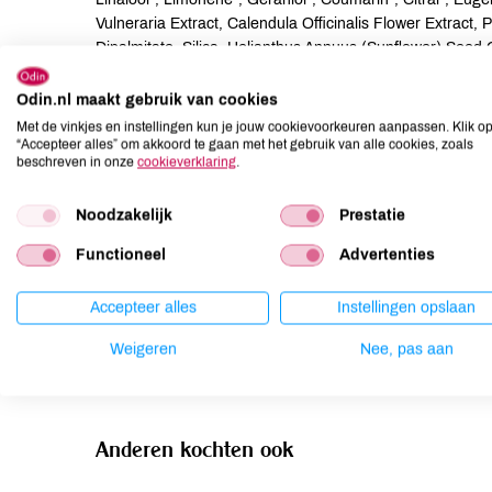
Vulneraria Extract, Calendula Officinalis Flower Extract,
Dipalmitate, Silica, Helianthus Annuus (Sunflower) Seed
CI 77499), Titanium Dioxide (CI 77891), Ultramarines (C
Odin.nl maakt gebruik van cookies
Allergenen
Met de vinkjes en instellingen kun je jouw cookievoorkeuren aanpassen. Klik o
“Accepteer alles” om akkoord te gaan met het gebruik van alle cookies, zoals
beschreven in onze
cookieverklaring
.
Aardnoten
onbekend
Ei
onbekend
Noodzakelijk
Prestatie
Gluten
onbekend
Functioneel
Advertenties
Lactose
onbekend
Lupine
onbekend
Accepteer alles
Instellingen opslaan
Mosterd
onbekend
Weigeren
Nee, pas aan
Noten
onbekend
Anderen kochten ook