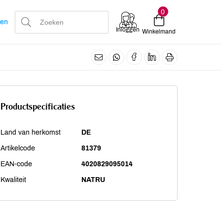
0
len
Inloggen
Winkelmand
Productspecificaties
Land van herkomst
DE
Artikelcode
81379
EAN-code
4020829095014
Kwaliteit
NATRU