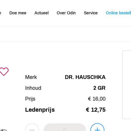
n
Doe mee
Actueel
Over Odin
Service
Online bestel
Merk
DR. HAUSCHKA
Inhoud
2 GR
Prijs
€ 16,00
Ledenprijs
€ 12,75