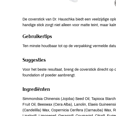
De coverstick van Dr. Hauschka biedt een veelzijdige op
handige stick zorgt niet alleen voor matte teint, maar ka
Gebruikertips
Ten minste houdbaar tot op de verpakking vermelde dat
Suggesties
Voor het beste resultaat, breng de coverstick direcht op
foundation of poeder aanbrengt.
Ingrediënten
Simmondsia Chinensis (Jojoba) Seed Oil, Tapioca Starch
Fruit Oil, Beeswax (Cera Alba), Lanolin, Elaeis Guineensi
(Candelilla) Wax, Copernicia Cerifera (Carnauba) Wax, 
Linalool*, Limonene*, Geraniol*, Coumarin*, Citral*, Euge