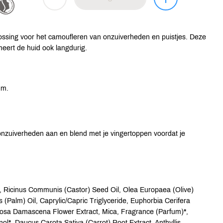
lossing voor het camoufleren van onzuiverheden en puistjes. Deze
lmeert de huid ook langdurig.
um.
 onzuiverheden aan en blend met je vingertoppen voordat je
, Ricinus Communis (Castor) Seed Oil, Olea Europaea (Olive)
s (Palm) Oil, Caprylic/Capric Triglyceride, Euphorbia Cerifera
Rosa Damascena Flower Extract, Mica, Fragrance (Parfum)*,
nol*, Daucus Carota Sativa (Carrot) Root Extract, Anthyllis