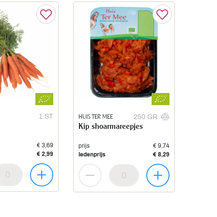
1 ST
HUIS TER MEE
250 GR
Kip shoarmareepjes
€ 3,69
prijs
€ 9,74
€ 2,99
ledenprijs
€ 8,29