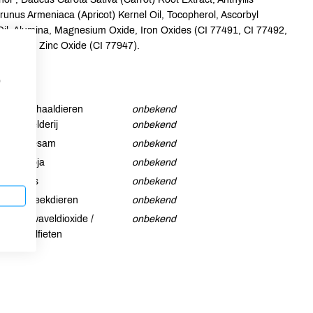
 Prunus Armeniaca (Apricot) Kernel Oil, Tocopherol, Ascorbyl
 Oil, Alumina, Magnesium Oxide, Iron Oxides (CI 77491, CI 77492,
I 77007), Zinc Oxide (CI 77947).
p
Schaaldieren
onbekend
Selderij
onbekend
Sesam
onbekend
Soja
onbekend
Vis
onbekend
Weekdieren
onbekend
Zwaveldioxide /
onbekend
sulfieten