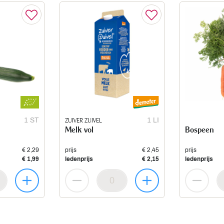
1 ST
ZUIVER ZUIVEL
1 LI
Melk vol
Bospeen
€ 2,29
prijs
€ 2,45
prijs
€ 1,99
ledenprijs
€ 2,15
ledenprijs