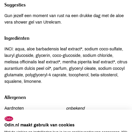
Suggesties
Gun jezelf een moment van rust na een drukke dag met de aloe
vera shower gel van Utrekram.
Ingrediënten
INCI: aqua, aloe barbadensis leaf extract*, sodium coco-sulfate,
lauryl glucoside, glycerin, coco-glucoside, sodium chloride,
melissa officinalis leaf extract*, mentha piperita leaf extract*, citrus
aurantium dulcis peel oil*, parfum, glyceryl oleate, sodium cocoyl
glutamate, polyglyceryl-4 caprate, tocopherol, beta-sitosterol,
squalene, limonene.
Allergenen
Aardnoten
onbekend
Ei
onbekend
Gluten
onbekend
Odin.nl maakt gebruik van cookies