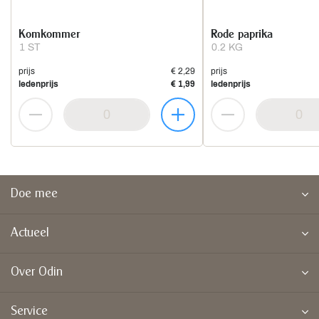
Komkommer
Rode paprika
1 ST
0.2 KG
prijs
€ 2,29
prijs
ledenprijs
€ 1,99
ledenprijs
Doe mee
Actueel
Over Odin
Service