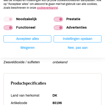
Lactose
onbekend
Met de vinkjes en instellingen kun je jouw cookievoorkeuren aanpassen. Klik
op “Accepteer alles” om akkoord te gaan met het gebruik van alle cookies,
Lupine
onbekend
zoals beschreven in onze
cookieverklaring
.
Mosterd
onbekend
Noten
Noodzakelijk
onbekend
Prestatie
Schaaldieren
onbekend
Functioneel
Advertenties
Selderij
onbekend
Sesam
onbekend
Accepteer alles
Instellingen opslaan
Soja
onbekend
Weigeren
Nee, pas aan
Vis
onbekend
Weekdieren
onbekend
Zwaveldioxide / sulfieten
onbekend
Productspecificaties
Land van herkomst
DK
Artikelcode
80196