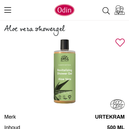
Aloe vera showergel
Merk
URTEKRAM
Inhoud
500 ML