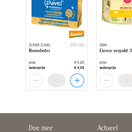
ZUIVER ZUIVEL
250 GR
ODIN
Roomboter
Eieren verpakt 
prijs
€ 5,25
prijs
ledenprijs
€ 4,55
ledenprijs
Doe mee
Actueel