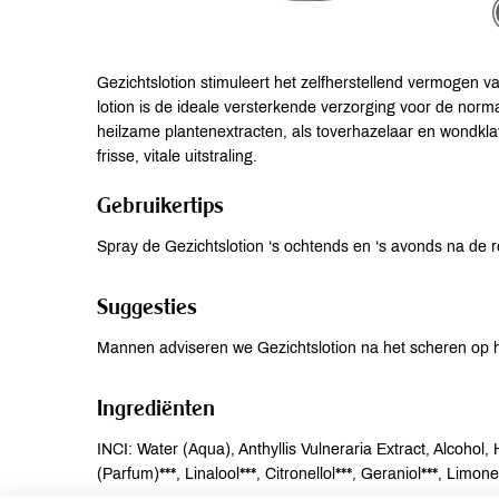
Gezichtslotion stimuleert het zelfherstellend vermogen van
lotion is de ideale versterkende verzorging voor de norm
heilzame plantenextracten, als toverhazelaar en wondklav
frisse, vitale uitstraling.
Gebruikertips
Spray de Gezichtslotion ‘s ochtends en ‘s avonds na de re
Suggesties
Mannen adviseren we Gezichtslotion na het scheren op h
Ingrediënten
INCI: Water (Aqua), Anthyllis Vulneraria Extract, Alcohol
(Parfum)***, Linalool***, Citronellol***, Geraniol***, Limonen