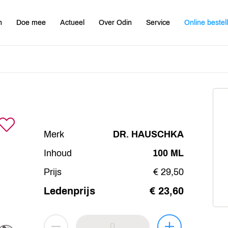
n
Doe mee
Actueel
Over Odin
Service
Online bestel
Merk
DR. HAUSCHKA
Inhoud
100 ML
Prijs
€ 29,50
Ledenprijs
€ 23,60