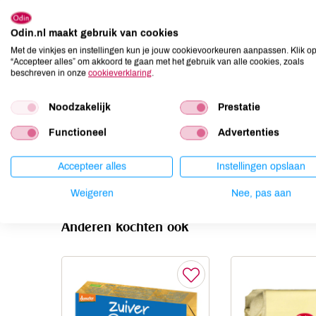
Allergenen
Odin.nl maakt gebruik van cookies
Aardnoten
onbekend
Met de vinkjes en instellingen kun je jouw cookievoorkeuren aanpassen. Klik o
“Accepteer alles” om akkoord te gaan met het gebruik van alle cookies, zoals
Ei
onbekend
beschreven in onze
cookieverklaring
.
Gluten
onbekend
Lactose
onbekend
Noodzakelijk
Prestatie
Lupine
onbekend
Functioneel
Advertenties
Mosterd
onbekend
Noten
onbekend
Accepteer alles
Instellingen opslaan
Weigeren
Nee, pas aan
Anderen kochten ook