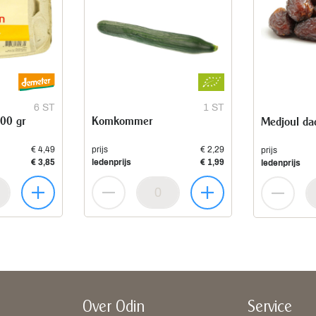
6 ST
1 ST
300 gr
Komkommer
Medjoul da
€ 4,49
prijs
€ 2,29
prijs
€ 3,85
ledenprijs
€ 1,99
ledenprijs
Over Odin
Service