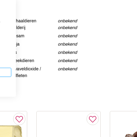
Schaaldieren
onbekend
p
Selderij
onbekend
Sesam
onbekend
Soja
onbekend
Vis
onbekend
Weekdieren
onbekend
Zwaveldioxide /
onbekend
sulfieten