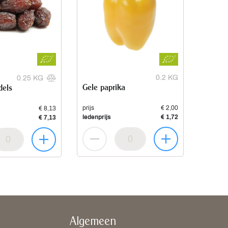
0.2 KG
0.25 KG
Gele paprika
dels
prijs
€ 2,00
€ 8,13
ledenprijs
€ 1,72
€ 7,13
Algemeen