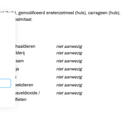
l (huls), gemodificeerd erwtenzetmeel (huls), carrageen (huls),
ascorbylpalmitaat.
p
Schaaldieren
niet aanwezig
Selderij
niet aanwezig
Sesam
niet aanwezig
Soja
niet aanwezig
Vis
niet aanwezig
Weekdieren
niet aanwezig
Zwaveldioxide /
niet aanwezig
sulfieten