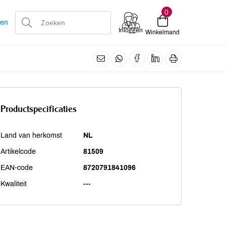
0
len
Inloggen
Winkelmand
Productspecificaties
Land van herkomst
NL
Artikelcode
81509
EAN-code
8720791841096
Kwaliteit
---