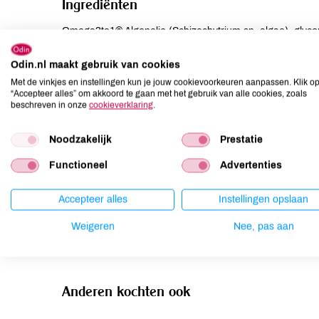
Ingrediënten
Omega3to1® Algenolie (Schizochytrium sp. algae), glycero
gemengde tocoferolen (antioxidant), rozemarijn extract, 
Odin.nl maakt gebruik van cookies
Allergenen
Met de vinkjes en instellingen kun je jouw cookievoorkeuren aanpassen. Klik o
“Accepteer alles” om akkoord te gaan met het gebruik van alle cookies, zoals
beschreven in onze
cookieverklaring
.
Aardnoten
niet aanwezig
Ei
niet aanwezig
Noodzakelijk
Prestatie
Gluten
niet aanwezig
Functioneel
Advertenties
Lactose
niet aanwezig
Lupine
niet aanwezig
Accepteer alles
Instellingen opslaan
Mosterd
niet aanwezig
Weigeren
Nee, pas aan
Noten
niet aanwezig
Anderen kochten ook