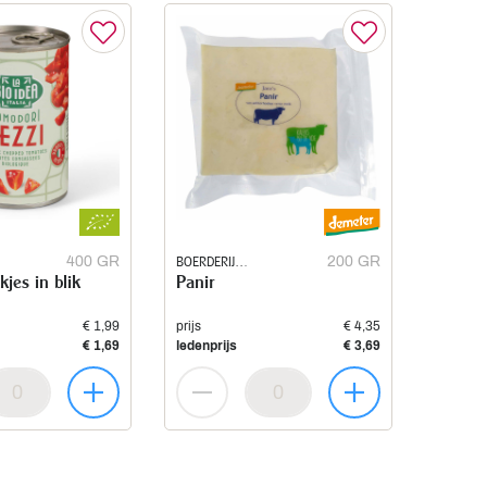
400 GR
BOERDERIJ
200 GR
jes in blik
Panir
RUIMZICHT
€ 1,99
prijs
€ 4,35
€ 1,69
ledenprijs
€ 3,69