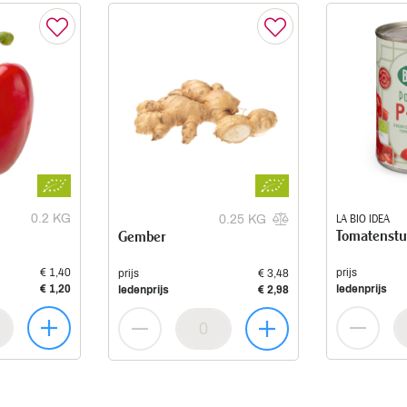
0.2 KG
LA BIO IDEA
0.25 KG
Tomatenstuk
Gember
€ 1,40
prijs
prijs
€ 3,48
€ 1,20
ledenprijs
ledenprijs
€ 2,98