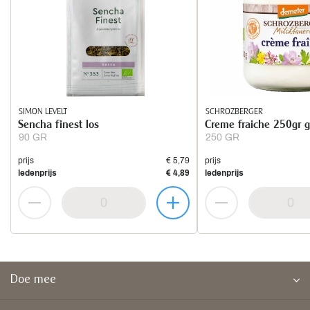
SIMON LEVELT
SCHROZBERGER
Sencha finest los
Creme fraiche 250gr g
90 GR
250 GR
prijs
€ 5,79
prijs
ledenprijs
€ 4,89
ledenprijs
Doe mee