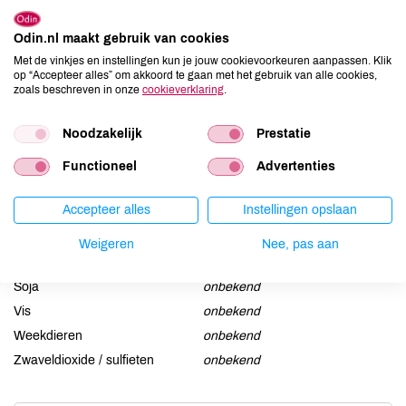
Allergenen
Odin.nl maakt gebruik van cookies
Aardnoten
onbekend
Met de vinkjes en instellingen kun je jouw cookievoorkeuren aanpassen. Klik
Ei
onbekend
op “Accepteer alles” om akkoord te gaan met het gebruik van alle cookies,
zoals beschreven in onze
cookieverklaring
.
Gluten
onbekend
Lactose
onbekend
Noodzakelijk
Prestatie
Lupine
onbekend
Functioneel
Advertenties
Mosterd
onbekend
Noten
onbekend
Accepteer alles
Instellingen opslaan
Schaaldieren
onbekend
Selderij
onbekend
Weigeren
Nee, pas aan
Sesam
onbekend
Soja
onbekend
Vis
onbekend
Weekdieren
onbekend
Zwaveldioxide / sulfieten
onbekend