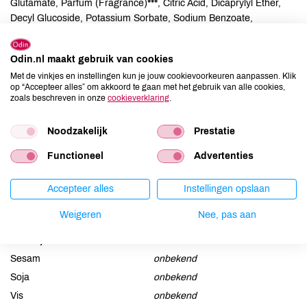
Glutamate, Parfum (Fragrance)***, Citric Acid, Dicaprylyl Ether,
Decyl Glucoside, Potassium Sorbate, Sodium Benzoate,
Limonene, Linalool
Odin.nl maakt gebruik van cookies
Allergenen
Met de vinkjes en instellingen kun je jouw cookievoorkeuren aanpassen. Klik
op “Accepteer alles” om akkoord te gaan met het gebruik van alle cookies,
Aardnoten
onbekend
zoals beschreven in onze
cookieverklaring
.
Ei
onbekend
Noodzakelijk
Prestatie
Gluten
onbekend
Lactose
onbekend
Functioneel
Advertenties
Lupine
onbekend
Mosterd
onbekend
Accepteer alles
Instellingen opslaan
Noten
onbekend
Weigeren
Nee, pas aan
Schaaldieren
onbekend
Selderij
onbekend
Sesam
onbekend
Soja
onbekend
Vis
onbekend