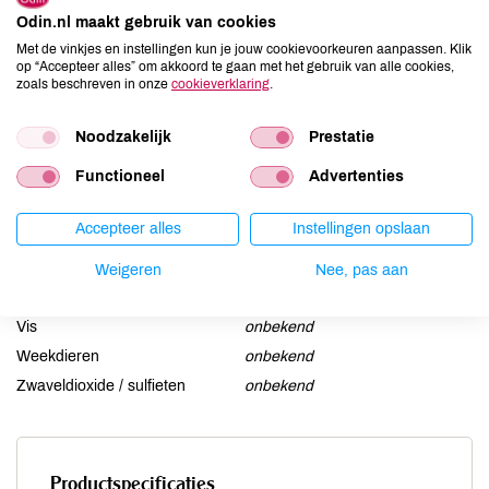
Aardnoten
onbekend
Odin.nl maakt gebruik van cookies
Ei
onbekend
Met de vinkjes en instellingen kun je jouw cookievoorkeuren aanpassen. Klik
op “Accepteer alles” om akkoord te gaan met het gebruik van alle cookies,
Gluten
onbekend
zoals beschreven in onze
cookieverklaring
.
Lactose
onbekend
Lupine
onbekend
Noodzakelijk
Prestatie
Mosterd
onbekend
Functioneel
Advertenties
Noten
onbekend
Schaaldieren
onbekend
Accepteer alles
Instellingen opslaan
Selderij
onbekend
Sesam
onbekend
Weigeren
Nee, pas aan
Soja
onbekend
Vis
onbekend
Weekdieren
onbekend
Zwaveldioxide / sulfieten
onbekend
Productspecificaties