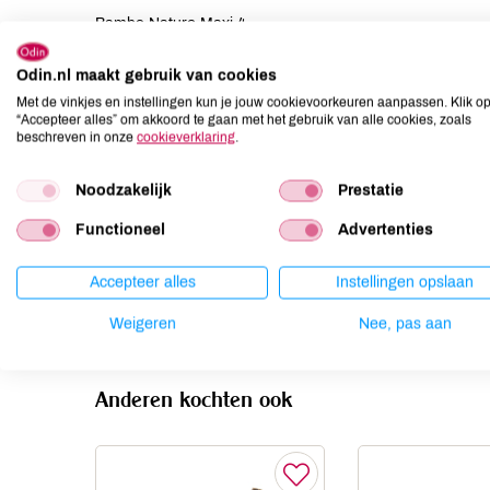
Bambo Nature Maxi 4
Odin.nl maakt gebruik van cookies
Allergenen
Met de vinkjes en instellingen kun je jouw cookievoorkeuren aanpassen. Klik o
“Accepteer alles” om akkoord te gaan met het gebruik van alle cookies, zoals
Aardnoten
onbekend
beschreven in onze
cookieverklaring
.
Ei
onbekend
Gluten
onbekend
Noodzakelijk
Prestatie
Lactose
onbekend
Functioneel
Advertenties
Lupine
onbekend
Mosterd
onbekend
Accepteer alles
Instellingen opslaan
Noten
onbekend
Weigeren
Nee, pas aan
Anderen kochten ook