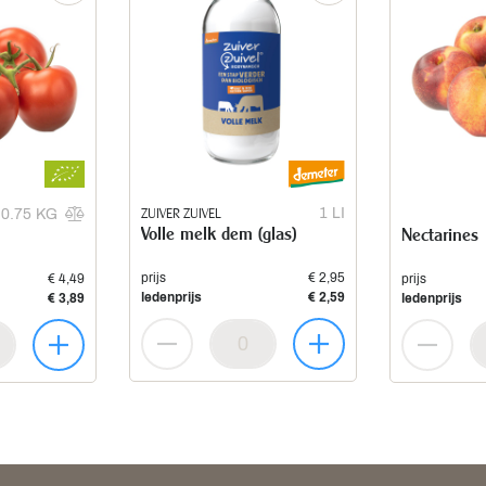
ZUIVER ZUIVEL
1 LI
0.75 KG
Volle melk dem (glas)
Nectarines
prijs
€ 2,95
€ 4,49
prijs
ledenprijs
€ 2,59
€ 3,89
ledenprijs