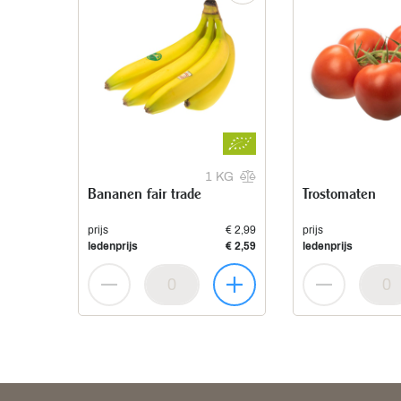
1 KG
Bananen fair trade
Trostomaten
prijs
€ 2,99
prijs
ledenprijs
€ 2,59
ledenprijs