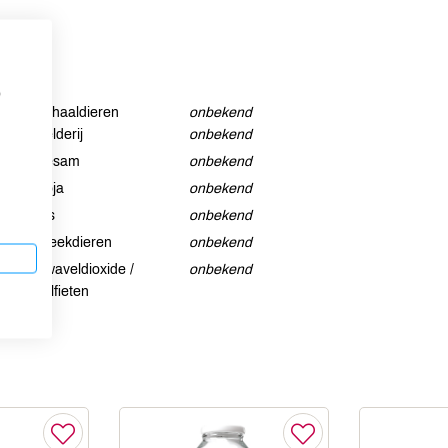
p
Schaaldieren
onbekend
Selderij
onbekend
Sesam
onbekend
Soja
onbekend
Vis
onbekend
Weekdieren
onbekend
Zwaveldioxide /
onbekend
sulfieten