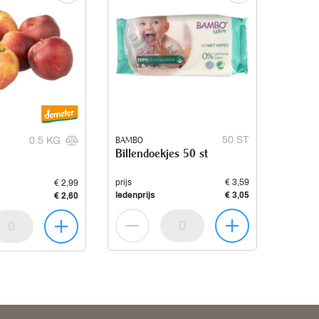
BAMBO
50 ST
0.5 KG
Billendoekjes 50 st
prijs
€ 3,59
€ 2,99
ledenprijs
€ 3,05
€ 2,60