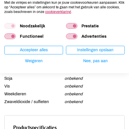
Aardnoten
onbekend
Met de vinkjes en instellingen kun je jouw cookievoorkeuren aanpassen. Klik
op “Accepteer alles” om akkoord te gaan met het gebruik van alle cookies,
Ei
onbekend
zoals beschreven in onze
cookieverklaring
.
Gluten
onbekend
Lactose
onbekend
Noodzakelijk
Prestatie
Lupine
onbekend
Functioneel
Advertenties
Mosterd
onbekend
Noten
onbekend
Accepteer alles
Instellingen opslaan
Schaaldieren
onbekend
Weigeren
Nee, pas aan
Selderij
onbekend
Sesam
onbekend
Soja
onbekend
Vis
onbekend
Weekdieren
onbekend
Zwaveldioxide / sulfieten
onbekend
Productspecificaties