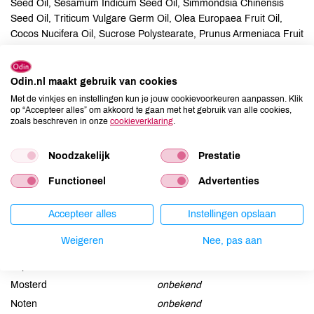
Seed Oil, Sesamum Indicum Seed Oil, Simmondsia Chinensis
Seed Oil, Triticum Vulgare Germ Oil, Olea Europaea Fruit Oil,
Cocos Nucifera Oil, Sucrose Polystearate, Prunus Armeniaca Fruit
Extract, Rosa Canina Fruit Extract, Parfum*, Limonene*, Citral*,
Linalool*, Geraniol*, Citronellol*, Benzyl Salicylate*, Coumarin*,
Farnesol*, Benzyl Benzoate*, Eugenol*, Benzyl Alcohol*,
Odin.nl maakt gebruik van cookies
Magnesium Sulfate, Sucrose Distearate, Helianthus Annuus Seed
Met de vinkjes en instellingen kun je jouw cookievoorkeuren aanpassen. Klik
op “Accepteer alles” om akkoord te gaan met het gebruik van alle cookies,
Oil, Propolis Cera, Silica, Zinc Stearate, Alumina, Bentonite, CI
zoals beschreven in onze
cookieverklaring
.
77491, CI 77492, CI 77499. *from natural essential oils
Noodzakelijk
Prestatie
Allergenen
Functioneel
Advertenties
Aardnoten
onbekend
Ei
onbekend
Accepteer alles
Instellingen opslaan
Gluten
onbekend
Weigeren
Nee, pas aan
Lactose
onbekend
Lupine
onbekend
Mosterd
onbekend
Noten
onbekend